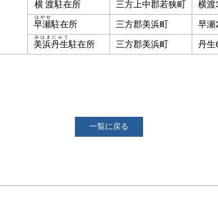
横渡
駐在所
三方上中郡若狭町
横渡3
はやせ
早瀬
駐在所
三方郡美浜町
早瀬2
みはまにゅう
美浜丹生
駐在所
三方郡美浜町
丹生6
一覧に戻る