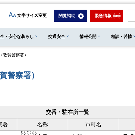
文字サイズ変更
閲覧補助
緊急情報
安全・安心な暮らし
交通安全
情報公開
相談・苦情
（敦賀警察署）
賀警察署）
交番・駐在所一覧
察署
名称
市町名
じんぐうまえ