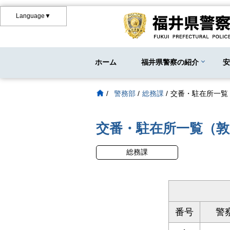
Language▼
ホーム
福井県警察の紹介
/
警務部
/
総務課
/
交番・駐在所一覧
交番・駐在所一覧（敦
総務課
番号
警