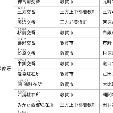
神宮前
交番
敦賀市
元町1
みかた
三方
交番
三方上中郡若狭町
三方4
みはま
美浜
交番
三方郡美浜町
河原市
えきまえ
駅前
交番
敦賀市
白銀町
あわの
粟野
交番
敦賀市
市野
まつばら
松原
交番
敦賀市
松原町
なかごう
中郷
交番
敦賀市
道口1
警察署
あらち
愛発
駐在所
敦賀市
疋田1
ひがしうら
東浦
駐在所
敦賀市
大比田
にしうら
西浦
駐在所
敦賀市
縄間3
せいぶ
みかた
西部
駐在所
三方上中郡若狭町
田井2
よこわたり