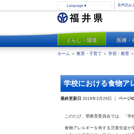
音声読み
Language
▼
くらし・環境
医療・
一覧
防災
ホーム
＞
教育・子育て
＞
学習・教育
安全安心
消費・生活
水道・エネルギー
学校における食物ア
住まい・土地
環境問題・廃棄物対策・リサ
最終更新日
2018年3月29日
｜
ページI
イクル
まちづくり
このたび、県教育委員会では、「学校
交通・道路
食物アレルギーを有する児童生徒が学
河川・砂防・港湾