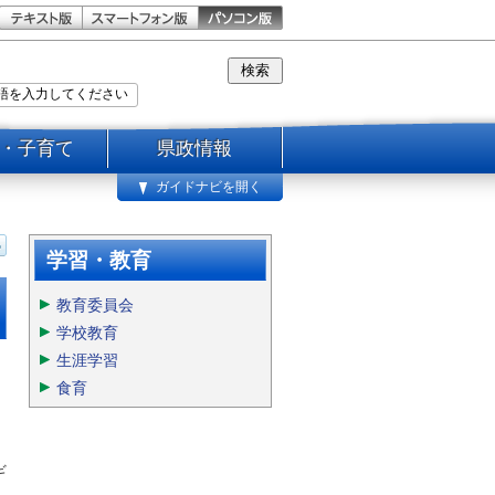
・子育て
県政情報
ガイドナビを開く
学習・教育
教育委員会
学校教育
生涯学習
食育
ギ