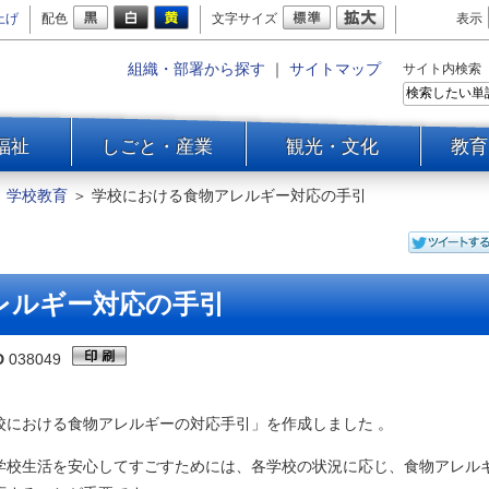
上げ
配色
文字サイズ
表示
組織・部署から探す
｜
サイトマップ
サイト内検索
福祉
しごと・産業
観光・文化
教育
＞
学校教育
＞
学校における食物アレルギー対応の手引
レルギー対応の手引
D
038049
における食物アレルギーの対応手引」を作成しました 。
校生活を安心してすごすためには、各学校の状況に応じ、食物アレル