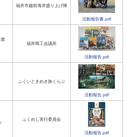
福井市越前海岸盛り上げ隊
活動報告書.pdf
事業
福井商工会議所
活動報告.pdf
ふくいときめき旅くらぶ
活動報告.pdf
ふくめし実行委員会
！
活動報告.pdf