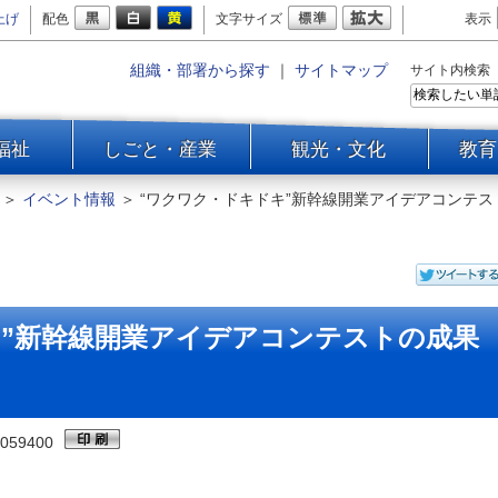
上げ
配色
文字サイズ
表示
組織・部署から探す
｜
サイトマップ
サイト内検索
福祉
しごと・産業
観光・文化
教育
＞
イベント情報
＞
“ワクワク・ドキドキ”新幹線開業アイデアコンテス
キ”新幹線開業アイデアコンテストの成果
059400