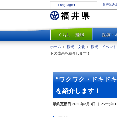
音声読み
Language
▼
くらし・環境
医療・
一覧
防災
ホーム
＞
観光・文化
＞
観光・イベント
安全安心
トの成果を紹介します！
消費・生活
水道・エネルギー
住まい・土地
“ワクワク・ドキド
環境問題・廃棄物対策・リサ
イクル
を紹介します！
まちづくり
最終更新日
2025年3月3日
｜
ページID
交通・道路
河川・砂防・港湾