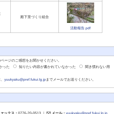
道
殿下里づくり組合
活動報告.pdf
のページのご感想をお聞かせください。
かった
知りたい内容が書かれていなかった
聞き慣れない用
は、
yuukyaku@pref.fukui.lg.jp
までメールでお送りください。
ファックス：
0776-20-0513
｜
メール：
yuukyaku@pref.fukui.lg.jp