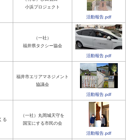
小浜プロジェクト
活動報告.pdf
（一社）
福井県タクシー協会
活動報告.pdf
」
福井市エリアマネジメント
協議会
活動報告.pdf
（一社）丸岡城天守を
くる
国宝にする市民の会
活動報告.pdf