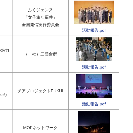
ふくジェンヌ
「女子旅@福井」
全国発信実行委員会
活動報告.pdf
の魅力
（一社）三國會所
活動報告.pdf
チアプロジェクトFUKUI
er!)
活動報告.pdf
MOFネットワーク