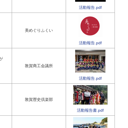
活動報告.pdf
美めぐりふくい
活動報告.pdf
が
敦賀商工会議所
活動報告.pdf
敦賀歴史倶楽部
活動報告書.pdf