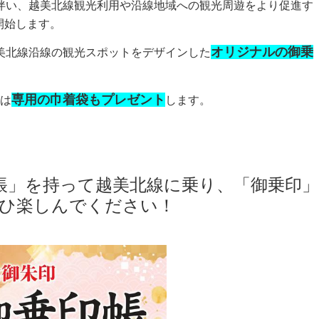
伴い、越美北線観光利用や沿線地域への観光周遊をより促進す
開始します。
オリジナルの御乗
美北線沿線の観光スポットをデザインした
専用の巾着袋もプレゼント
には
します。
帳」を持って越美北線に乗り、「御乗印」
ひ楽しんでください！