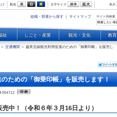
上げ
配色
文字サイズ
表示
組織・部署から探す
｜
サイトマップ
サイト内検索
福祉
しごと・産業
観光・文化
教育
＞
交通機関
＞
越美北線観光利用促進のための「御乗印帳」を販売し
進のための「御乗印帳」を販売します！
D
054712
販売中！（令和６年３月16日より）