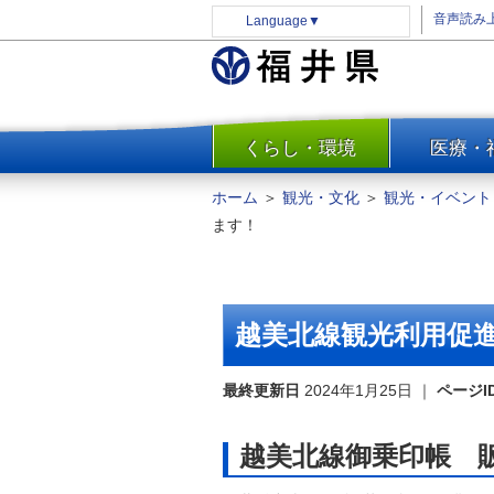
音声読み
Language
▼
くらし・環境
医療・
一覧
防災
ホーム
＞
観光・文化
＞
観光・イベント
安全安心
ます！
消費・生活
水道・エネルギー
住まい・土地
越美北線観光利用促
環境問題・廃棄物対策・リサ
イクル
最終更新日
2024年1月25日
｜
ページI
まちづくり
交通・道路
越美北線御乗印帳 
河川・砂防・港湾