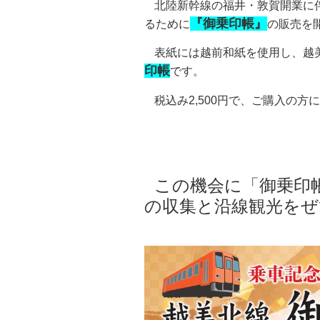
北陸新幹線の福井・敦賀開業に
自然
『御乗印帳』
るために
の販売を
表紙には越前和紙を使用し、越
印帳
です。
税込み2,500円で、ご購入の方
この機会に「御乗印
の収集と沿線観光をぜ