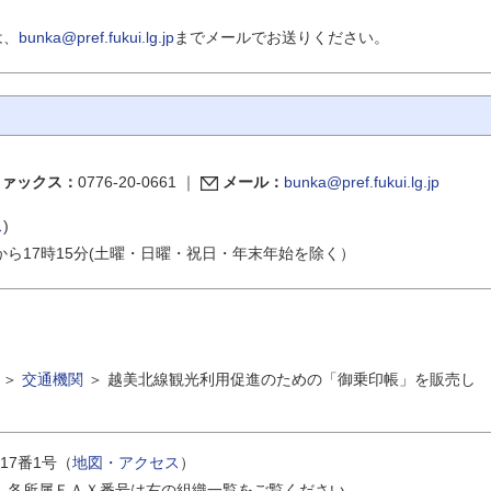
は、
bunka@pref.fukui.lg.jp
までメールでお送りください。
ファックス：
0776-20-0661
｜
メール：
bunka@pref.fukui.lg.jp
ス
)
から17時15分(土曜・日曜・祝日・年末年始を除く）
＞
交通機関
＞
越美北線観光利用促進のための「御乗印帳」を販売し
17番1号（
地図・アクセス
）
｜
各所属ＦＡＸ番号は右の組織一覧をご覧ください