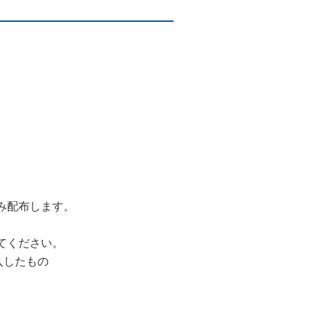
み配布します。
てください。
入したもの