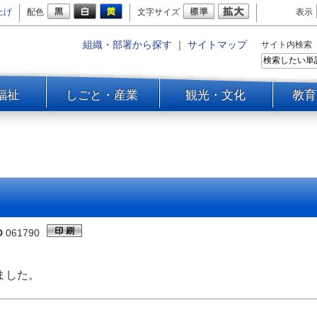
上げ
配色
文字サイズ
表示
組織・部署から探す
｜
サイトマップ
サイト内検索
福祉
しごと・産業
観光・文化
教育
D
061790
ました。