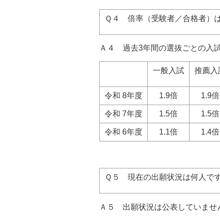
Ｑ４ 倍率（受験者／合格者）
Ａ４
過去3年間の選抜ごと
一般入試
推薦入
令和 8年度
1.9倍
1.9倍
令和 7年度
1.5倍
1.5倍
令和 6年度
1.1倍
1.4倍
Ｑ５ 現在の出願状況は何人で
Ａ５
出願状況は公表していませ