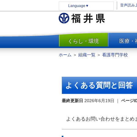
音声読み
Language
▼
くらし・環境
医療・
一覧
防災
ホーム
＞
組織一覧
＞
看護専門学校
安全安心
消費・生活
水道・エネルギー
よくある質問と回答
住まい・土地
環境問題・廃棄物対策・リサ
最終更新日
2026年6月19日
｜
ページI
イクル
まちづくり
よくあるお問い合わせをまとめ
交通・道路
河川・砂防・港湾