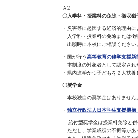
Ａ2
〇入学料・授業料の免除・徴収猶
・災害等に起因する経済的理由に
入学料・授業料の免除または徴
出願時に本校にご相談ください
・国が行う
高等教育の修学支援新
本制度の対象者として認定された
・県内進学かつ子どもを２人扶養
〇奨学金
本校独自の奨学金はありません
・
独立行政法人日本学生支援機構（
給付型奨学金は授業料免除と併
ただし、学業成績の不振等があ