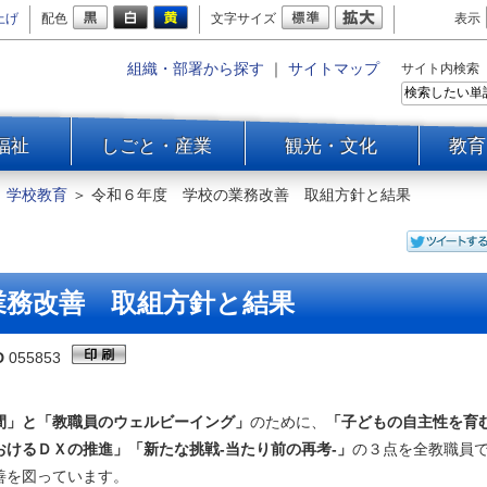
上げ
配色
文字サイズ
表示
組織・部署から探す
｜
サイトマップ
サイト内検索
福祉
しごと・産業
観光・文化
教育
＞
学校教育
＞
令和６年度 学校の業務改善 取組方針と結果
業務改善 取組方針と結果
D
055853
間」と「教職員のウェルビーイング」
のために、
「子どもの自主性を育
けるＤＸの推進」「新たな挑戦-当たり前の再考-」
の３点を全教職員
善を図っています。