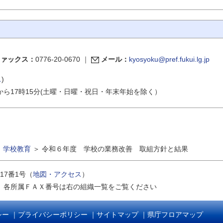
ファックス：
0776-20-0670
｜
メール：
kyosyoku@pref.fukui.lg.jp
ス
)
から17時15分(土曜・日曜・祝日・年末年始を除く）
＞
学校教育
＞
令和６年度 学校の業務改善 取組方針と結果
17番1号（
地図・アクセス
）
｜
各所属ＦＡＸ番号は右の組織一覧をご覧ください
シー
｜
プライバシーポリシー
｜
サイトマップ
｜
県庁フロアマップ