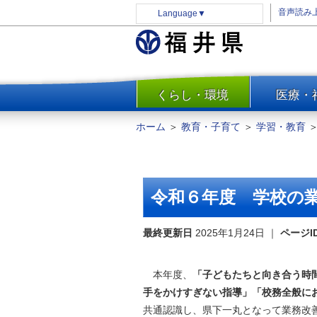
音声読み
Language
▼
くらし・環境
医療・
一覧
防災
ホーム
＞
教育・子育て
＞
学習・教育
安全安心
消費・生活
水道・エネルギー
令和６年度 学校の
住まい・土地
環境問題・廃棄物対策・リサ
最終更新日
2025年1月24日
｜
ページI
イクル
まちづくり
本年度、
「子どもたちと向き合う時
交通・道路
手をかけすぎない指導」「校務全般にお
河川・砂防・港湾
共通認識し、県下一丸となって業務改