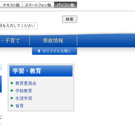
・子育て
県政情報
ガイドナビを開く
学習・教育
教育委員会
学校教育
生涯学習
食育
む
で