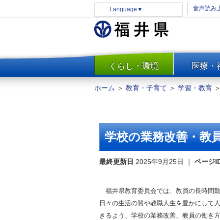
音声読み
Language
▼
くらし・環境
医療・
一覧
防災
ホーム
＞
教育・子育て
＞
学習・教育
安全安心
消費・生活
水道・エネルギー
学校の業務改善・教
住まい・土地
環境問題・廃棄物対策・リサ
最終更新日
2025年9月25日
｜
ページI
イクル
まちづくり
福井県教育委員会では、教員の長時間勤
交通・道路
日々の生活の質や教職人生を豊かにして
河川・砂防・港湾
きるよう、学校の業務改善、教員の働き