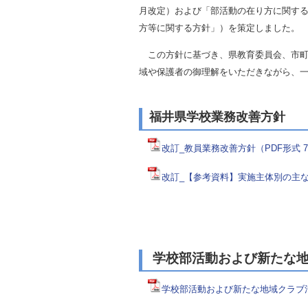
月改定）および「部活動の在り方に関す
自然
方等に関する方針」）を策定しました。
この方針に基づき、県教育委員会、市町
域や保護者の御理解をいただきながら、
福井県学校業務改善方針
改訂_教員業務改善方針（PDF形式 
改訂_【参考資料】実施主体別の主な取
学校部活動および新たな地
学校部活動および新たな地域クラブ活動