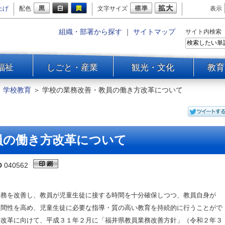
上げ
配色
文字サイズ
表示
組織・部署から探す
｜
サイトマップ
サイト内検索
福祉
しごと・産業
観光・文化
教育
＞
学校教育
＞
学校の業務改善・教員の働き方改革について
員の働き方改革について
D
040562
務を改善し、教員が児童生徒に接する時間を十分確保しつつ、教員自身が
人間性を高め、児童生徒に必要な指導・質の高い教育を持続的に行うことがで
方改革に向けて、平成３１年２月に「福井県教員業務改善方針」（令和２年３