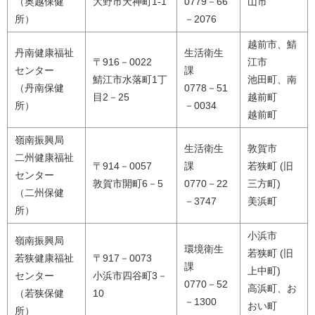
（奥越保健
大野市天神町1-1
0779－66
山市
所）
－2076
越前市、鯖
丹南健康福祉
生活衛生
〒916－0022
江市
センター
課
鯖江市水落町1丁
池田町、南
（丹南保健
0778－51
目2－25
越前町
所）
－0034
越前町
嶺南振興局
生活衛生
敦賀市
二州健康福祉
〒914－0057
課
若狭町 (旧
センター
敦賀市開町6－5
0770－22
三方町)
（二州保健
－3747
美浜町
所）
小浜市
嶺南振興局
環境衛生
若狭町 (旧
若狭健康福祉
〒917－0073
課
上中町)
センター
小浜市四谷町3－
0770－52
高浜町、お
（若狭保健
10
－1300
おい町
所）