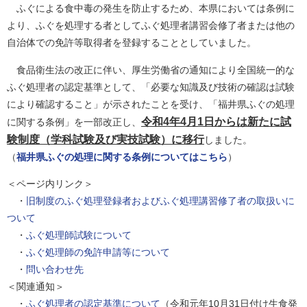
ふぐによる食中毒の発生を防止するため、本県においては条例に
より、ふぐを処理する者としてふぐ処理者講習会修了者または他の
自治体での免許等取得者を登録することとしていました。
食品衛生法の改正に伴い、厚生労働省の通知により全国統一的な
ふぐ処理者の認定基準として、「必要な知識及び技術の確認は試験
により確認すること」が示されたことを受け、「福井県ふぐの処理
令和4年4月1日からは新たに試
に関する条例」を一部改正し、
験制度（学科試験及び実技試験）に移行
しました。
（
福井県ふぐの処理に関する条例についてはこちら
）
＜ページ内リンク＞
・
旧制度のふぐ処理登録者およびふぐ処理講習修了者の取扱いに
ついて
・
ふぐ処理師試験について
・
ふぐ処理師の免許申請等について
・
問い合わせ先
＜関連通知＞
・
ふぐ処理者の認定基準について
（令和元年10月31日付け生食発