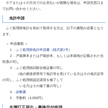
※アまたはイの方法でのお支払いが困難な場合は、申請先窓口ま
でお問い合わせください。
免許申請
ふぐ処理師免許を初めて取得する方は、以下の書類が必要となり
ます。
＜ 申請書類 ＞
１．
ふぐ処理師免許申請書（様式第1号）
２．戸籍謄本または戸籍抄本、もしくは本籍地が記載された住
民票の写し
３．ふぐ処理師試験合格証書の写し
（他の都道府県等で免許等を受けている方はその免許証等
の写し、ふぐ処理師認定講習を修了して
いる方はその修了書の写し）
４．
診断書
５．手数料（4,000円）
名簿訂正届出・書換交付申請