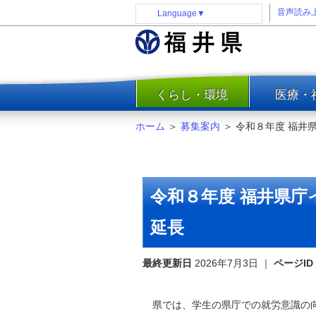
音声読み
Language
▼
くらし・環境
医療・
一覧
防災
ホーム
＞
募集案内
＞
令和８年度 福井
安全安心
消費・生活
水道・エネルギー
令和８年度 福井県
住まい・土地
延長
環境問題・廃棄物対策・リサ
イクル
最終更新日
まちづくり
2026年7月3日
｜
ページID
交通・道路
県では、学生の県庁での就労意識の向
河川・砂防・港湾