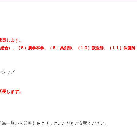
プ
延長します。
）、（６）農学林学、（８）薬剤師、（１０）獣医師、（１１）保健師
ーンシップ
延長します。
織一覧から部署名をクリックいただきご参照ください。