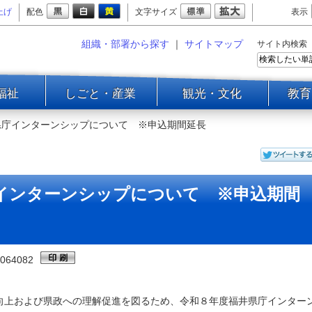
上げ
配色
文字サイズ
表示
組織・部署から探す
｜
サイトマップ
サイト内検索
福祉
しごと・産業
観光・文化
教育
県庁インターンシップについて ※申込期間延長
庁インターンシップについて ※申込期間
064082
上および県政への理解促進を図るため、令和８年度福井県庁インター