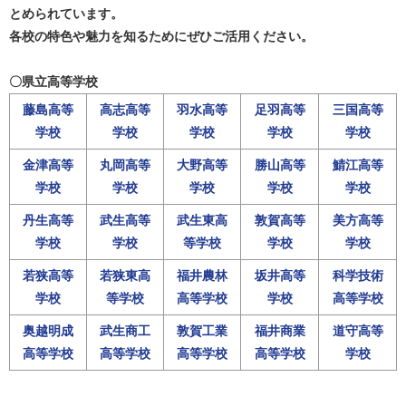
とめられています。
各校の特色や魅力を知るためにぜひご活用ください。
〇県立高等学校
藤島高等
高志高等
羽水高等
足羽高等
三国高等
学校
学校
学校
学校
学校
金津高等
丸岡高等
大野高等
勝山高等
鯖江高等
学校
学校
学校
学校
学校
丹生高等
武生高等
武生東高
敦賀高等
美方高等
学校
学校
等学校
学校
学校
若狭高等
若狭東高
福井農林
坂井高等
科学技術
学校
等学校
高等学校
学校
高等学校
奥越明成
武生商工
敦賀工業
福井商業
道守高等
高等学校
高等学校
高等学校
高等学校
学校