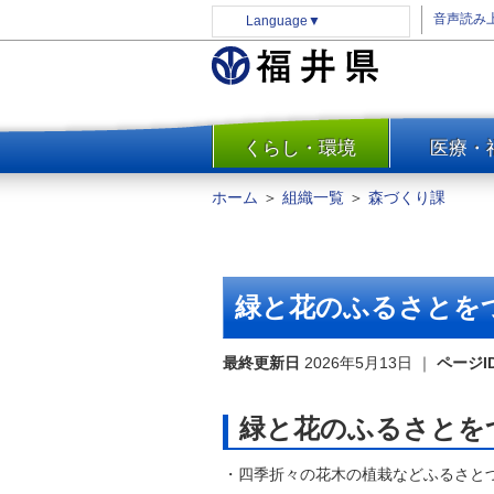
音声読み
Language
▼
くらし・環境
医療・
一覧
防災
ホーム
＞
組織一覧
＞
森づくり課
安全安心
消費・生活
水道・エネルギー
緑と花のふるさとを
住まい・土地
環境問題・廃棄物対策・リサ
最終更新日
2026年5月13日
｜
ページI
イクル
まちづくり
緑と花のふるさとを
交通・道路
・四季折々の花木の植栽などふるさと
河川・砂防・港湾