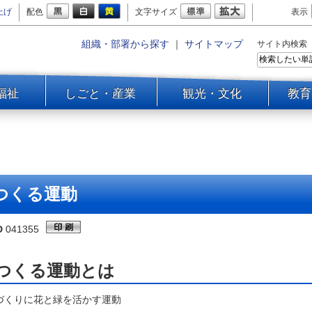
上げ
配色
文字サイズ
表示
組織・部署から探す
｜
サイトマップ
サイト内検索
福祉
しごと・産業
観光・文化
教育
つくる運動
D
041355
つくる運動とは
づくりに花と緑を活かす運動