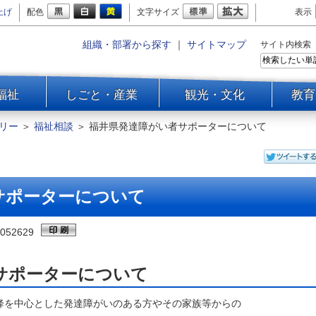
上げ
配色
文字サイズ
表示
組織・部署から探す
｜
サイトマップ
サイト内検索
福祉
しごと・産業
観光・文化
教育
リー
＞
福祉相談
＞
福井県発達障がい者サポーターについて
サポーターについて
052629
サポーターについて
を中心とした発達障がいのある方やその家族等からの