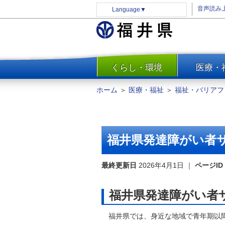
音声読み
Language
▼
くらし・環境
医療・
一覧
防災
ホーム
＞
医療・福祉
＞
福祉・バリアフ
安全安心
消費・生活
水道・エネルギー
福井県発達障がい者
住まい・土地
環境問題・廃棄物対策・リサ
最終更新日
2026年4月1日
｜
ページID
イクル
まちづくり
福井県発達障がい者
交通・道路
福井県では、身近な地域で青年期以降
河川・砂防・港湾