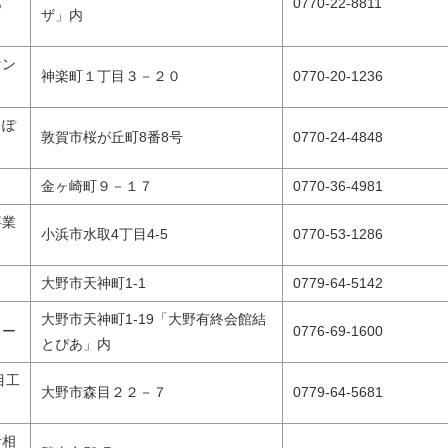
あ
0770-22-8811
ザ」内
セン
神楽町１丁目３－２０
0770-20-1236
とぽ
敦賀市桜が丘町8番8号
0770-24-4848
金ヶ崎町９－１７
0770-36-4981
事業
小浜市水取4丁目4-5
0770-53-1286
大野市天神町1-1
0779-64-5142
大野市天神町1-19「大野有終会館結
ター
0776-69-1600
とぴあ」内
目工
大野市森目２２－７
0779-64-5681
者相