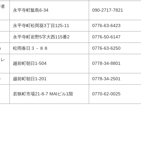
害者
永平寺町飯島6-34
090-2717-7821
永平寺町松岡葵3丁目125-11
0776-63-6423
永平寺町岩野5字大西115番2
0776-50-6147
ｎ
松岡春日３－８８
0776-63-6250
クレ
越前町朝日1-504
0778-34-8801
か
越前町朝日1-201
0778-34-2501
と
若狭町市場21-8-7 MAIビル1階
0770-62-0025