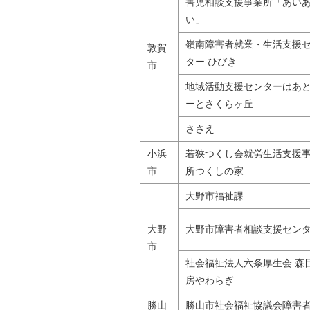
害児相談支援事業所「あい
い」
嶺南障害者就業・生活支援
敦賀
ター ひびき
市
地域活動支援センターはあ
ーとさくらヶ丘
ささえ
小浜
若狭つくし会就労生活支援
市
所つくしの家
大野市福祉課
大野
大野市障害者相談支援セン
市
社会福祉法人六条厚生会 森
房やわらぎ
勝山
勝山市社会福祉協議会障害