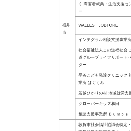
く 障害者就業・生活支援セ
ー
井
福
WALLES JOBTORE
市
インテグラル相談支援事業
社会福祉法人この道福祉会 
道グループライフサポート
ター
平谷こども発達クリニック 
業所 はぐくみ
若越ひかりの村 地域就労支
クローバーキッズ和田
相談支援事業所 Ｂｕｍｐｓ
敦賀市社会福祉協議会特定