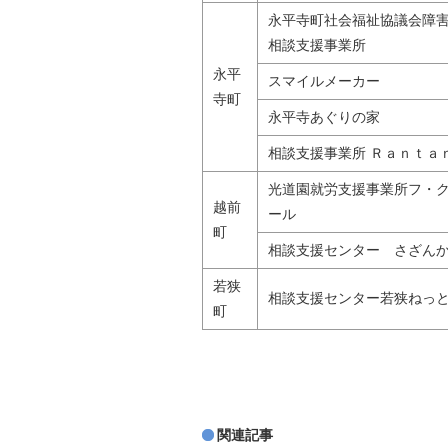
永平寺町社会福祉協議会障
相談支援事業所
永平
スマイルメーカー
寺町
永平寺あぐりの家
相談支援事業所 Ｒａｎｔａ
光道園就労支援事業所フ・
越前
ール
町
相談支援センター さざん
若狭
相談支援センター若狭ねっ
町
関連記事