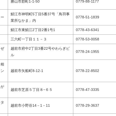
勝山市郡町1-1-50
0779-88-1177
鯖江市神明町5丁目5番37号「鳥羽事
ター
0778-51-1839
業所なかま」内
）
鯖江市東鯖江2丁目2番1号1
0778-43-6341
三六町一丁目１１－３
0778-53-0058
ちぜ
越前市府中2丁目3番22号やわらぎビ
0778-24-1955
ル
者相
セン
越前市矢船町8-12-1
0778-22-8502
たが
越前市芝原５丁目８−６５
0778-47-3335
ンタ
越前市小野谷14－1－11
0778-29-3637