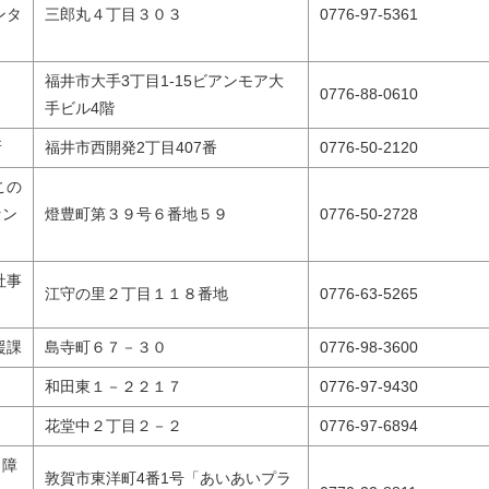
ンタ
三郎丸４丁目３０３
0776-97-5361
福井市大手3丁目1-15ビアンモア大
0776-88-0610
手ビル4階
所
福井市西開発2丁目407番
0776-50-2120
この
セン
燈豊町第３９号６番地５９
0776-50-2728
社事
江守の里２丁目１１８番地
0776-63-5265
援課
島寺町６７－３０
0776-98-3600
和田東１－２２１７
0776-97-9430
花堂中２丁目２－２
0776-97-6894
・障
敦賀市東洋町4番1号「あいあいプラ