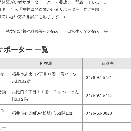
達障がい者サポーター」として養成し、配置しています。
ましたら「福井県発達障がい者サポーター」にご相談
ていない方の相談にも応じます。）
・就労の定着や継続等への悩み ・日常生活での悩み 等
サポーター 一覧
所在地
連絡先
事業
福井市志比口2丁目11番13号ハーツ
0776-97-5731
志比口2階
活動
志比口２丁目１１番１３号 ハーツ志
0776-97-5747
比口２階
援セ
福井市有楽町3-4松坂ビル1階101
0776-50-3823
わー