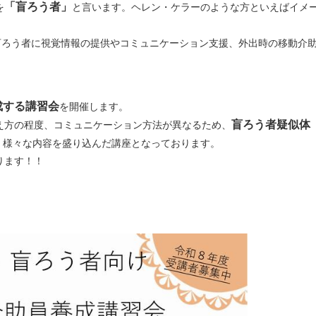
「盲ろう者」
を
と言います。ヘレン・ケラーのような方といえばイメ
盲ろう者に視覚情報の提供やコミュニケーション支援、外出時の移動介
成する講習会
を開催します。
盲ろう者疑似体
え方の程度、コミュニケーション方法が異なるため、
、様々な内容を盛り込んだ講座となっております。
ります！！