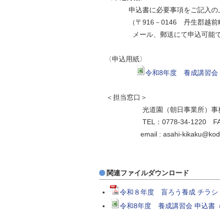
申込書に必要事項をご記入の上、
（〒916－0146 丹生郡越前町
メール、郵送にて申込可能で
〈申込用紙〉
令和8年度 養成講習会 
＜担当窓口＞
光道園（朝日事業所）事務局
TEL：0778-34-1220 FAX：0
email : asahi-kikaku@kodoe
関連ファイルダウンロード
令和８年度 盲ろう養成 チラシ（
令和8年度 養成講習会 申込書