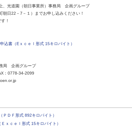
光道園（朝日事業所）事務局 企画グループ
朝日22－7－１）までお申し込みください！
す！
申込書（Eｘｃｅｌ形式 15キロバイト）
 企画グループ
778-34-2099
n.or.jp
ＰＤＦ形式 892キロバイト）
（Ｅｘｃｅｌ形式 15キロバイト）