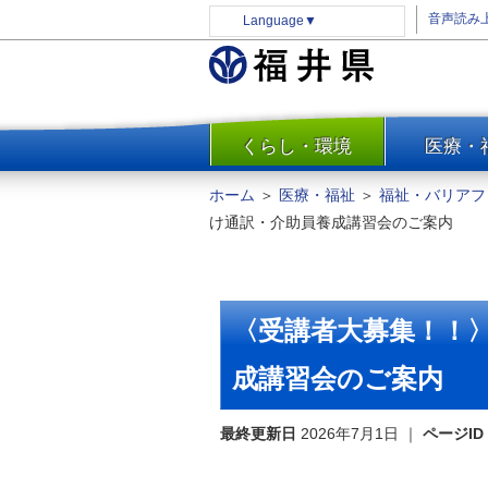
音声読み
Language
▼
くらし・環境
医療・
一覧
防災
ホーム
＞
医療・福祉
＞
福祉・バリアフ
安全安心
け通訳・介助員養成講習会のご案内
消費・生活
水道・エネルギー
住まい・土地
〈受講者大募集！！
環境問題・廃棄物対策・リサ
イクル
成講習会のご案内
まちづくり
最終更新日
2026年7月1日
｜
ページID
交通・道路
河川・砂防・港湾