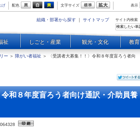
上げ
配色
文字サイズ
表示
組織・部署から探す
｜
サイトマップ
サイト内検索
福祉
しごと・産業
観光・文化
教育
リー
＞
障がい者福祉
＞
〈受講者大募集！！〉令和８年度盲ろう者向
〉令和８年度盲ろう者向け通訳・介助員養
064328