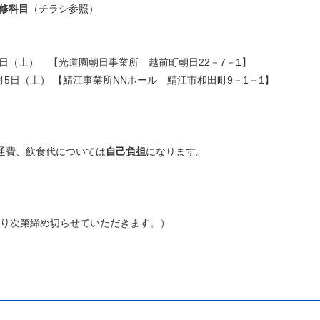
修科目
（チラシ参照）
（土） 【光道園朝日事業所 越前町朝日22－7－1】
日（土） 【鯖江事業所NNホール 鯖江市和田町9－1－1】
費、飲食代については
自己負担
になります。
次第締め切らせていただきます。）