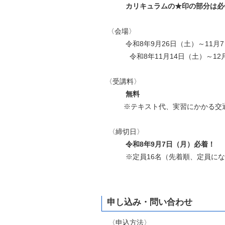
カリキュラムの★印の部分は必
〈会場〉
令和8年9月26日（土）～11月7日
令和8年11月14日（土）～12月5
〈受講料〉
無料
※テキスト代、実習にかかる交通
〈締切日〉
令和8年9月7日（月）必着！
※定員16名（先着順、定員になり
申し込み・問い合わせ
〈申込方法〉