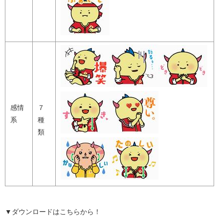
感情
７
系
種
類
▼ダウンロードはこちらから！