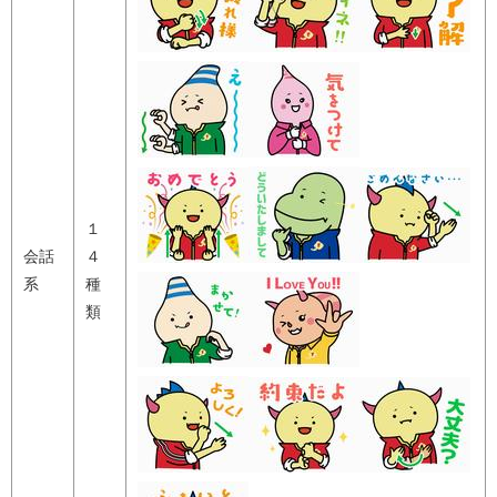
１
会話
４
系
種
類