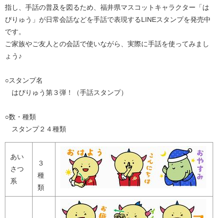
指し、手話の普及を図るため、福井県マスコットキャラクター「は
ぴりゅう」が日常会話などを手話で表現するLINEスタンプを発売中
です。
ご家族やご友人との会話で使いながら、実際に手話を使ってみまし
ょう♪
○スタンプ名
はぴりゅう第３弾！（手話スタンプ）
○数・種類
スタンプ２４種類
あい
３
さつ
種
系
類