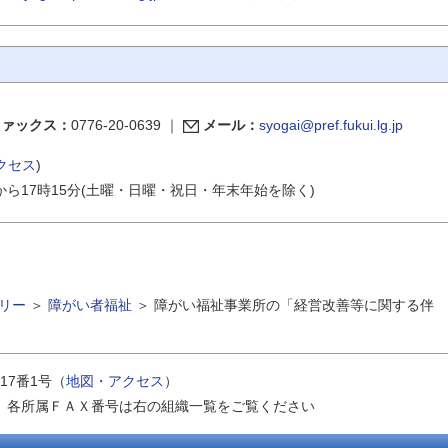
ファックス：
0776-20-0639
｜
メール：
syogai@pref.fukui.lg.jp
クセス
)
から17時15分(土曜・日曜・祝日・年末年始を除く)
リー
＞
障がい者福祉
＞
障がい福祉事業所の「経営改善等に関する伴
17番1号（
地図・アクセス
）
｜
各所属ＦＡＸ番号は右の組織一覧をご覧ください