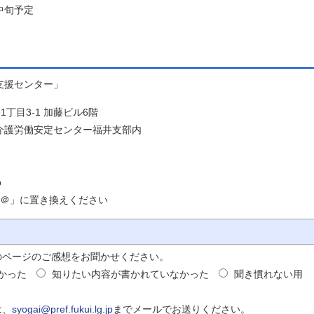
旬予定
支援センター」
1丁目3-1 加藤ビル6階
定センター福井支部内
p
」に置き換えください
のページのご感想をお聞かせください。
かった
知りたい内容が書かれていなかった
聞き慣れない用
は、
syogai@pref.fukui.lg.jp
までメールでお送りください。