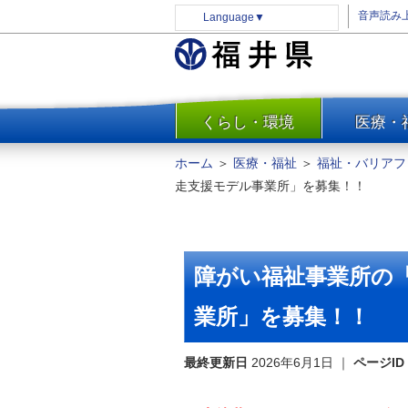
音声読み
Language
▼
くらし・環境
医療・
一覧
防災
ホーム
＞
医療・福祉
＞
福祉・バリアフ
安全安心
走支援モデル事業所」を募集！！
消費・生活
水道・エネルギー
住まい・土地
障がい福祉事業所の
環境問題・廃棄物対策・リサ
イクル
業所」を募集！！
まちづくり
最終更新日
2026年6月1日
｜
ページID
交通・道路
河川・砂防・港湾