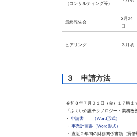
（コンサルティング等）
2月24
最終報告会
日
ヒアリング
３月頃
３ 申請方法
令和８年７月３１日（金）１７時まで
「ふくい介護テクノロジー・業務改
・
申請書 （Word形式）
・
事業計画書（Word形式）
・ 直近２年間の財務関係書類（貸借