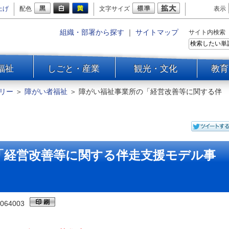
上げ
配色
文字サイズ
表示
組織・部署から探す
｜
サイトマップ
サイト内検索
福祉
しごと・産業
観光・文化
教育
リー
＞
障がい者福祉
＞
障がい福祉事業所の「経営改善等に関する伴
「経営改善等に関する伴走支援モデル事
064003