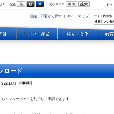
上げ
配色
文字サイズ
表示
組織・部署から探す
｜
サイトマップ
サイト内検索
福祉
しごと・産業
観光・文化
教育
ンロード
ID
004324
からインターネットを利用して申請できます。