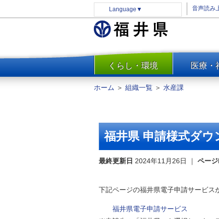
音声読み
Language
▼
くらし・環境
医療・
一覧
防災
ホーム
＞
組織一覧
＞
水産課
安全安心
消費・生活
水道・エネルギー
福井県 申請様式ダウ
住まい・土地
環境問題・廃棄物対策・リサ
最終更新日
2024年11月26日
｜
ページ
イクル
まちづくり
下記ページの福井県電子申請サービス
交通・道路
福井県電子申請サービス
河川・砂防・港湾