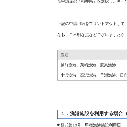
※申請先の「福井県」を選択し、キー
自然
下記の申請用紙をプリントアウトして
なお、ご不明な点などございましたら
漁港
越前漁港、茱崎漁港、鷹巣漁港
小浜漁港、高浜漁港、早瀬漁港、日
１．漁港施設を利用する場合（
様式第18号 甲種漁港施設利用届