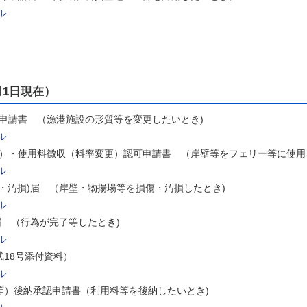
ル
月1日現在）
可申請書 （漁港施設の形質等を変更したいとき)
ル
更）・使用料徴収（料率変更）認可申請書 （岸壁等をフェリー等に使
ル
傷・汚損)届 （岸壁・物揚場等を損傷・汚損したとき)
ル
届 （行為が完了等したとき)
ル
式18号添付資料）
ル
等）後納承認申請書（利用料等を後納したいとき)