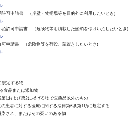
ル
利用許可申請書 （岸壁・物揚場等を目的外に利用したいとき)
ル
けい泊許可申請書 （危険物等を積載した船舶を停けい泊したいとき)
ル
）許可申請書 （危険物等を荷役、蔵置きしたいとき)
ル
規定する物
食品または添加物
1および第2に掲げる物で医薬品以外のもの
患者に対する医療に関する法律第6条第1項に規定する
れ、またはその疑いのある物