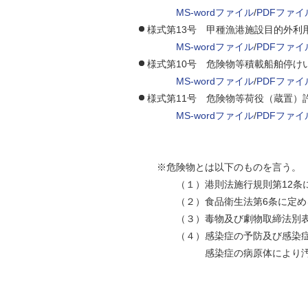
MS-wordファイル
/
PDFファイ
様式第13号 甲種漁港施設目的外
MS-wordファイル
/
PDFファイ
様式第10号 危険物等積載船舶停
MS-wordファイル
/
PDFファイ
様式第11号 危険物等荷役（蔵置
MS-wordファイル
/
PDFファイ
※危険物とは以下のものを言う。
（１）港則法施行規則第12条に
（２）食品衛生法第6条に定める
（３）毒物及び劇物取締法別表第
（４）感染症の予防及び感染症の
感染症の病原体により汚染さ