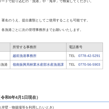
ワードで絞り込むの「漁港」や「海岸」で検索してください。
、署名のうえ、提出書類としてご使用することも可能です。
、各漁港ごとに次の管理事務所までお願いいたします。
所管する事務所
電話番号
越前漁港事務所
TEL
0778-42-5291
向漁港
嶺南振興局林業水産部水産漁港課
TEL
0770-56-5903
令和6年4月1日現在）
 （岸壁・物揚場等を利用したいとき)