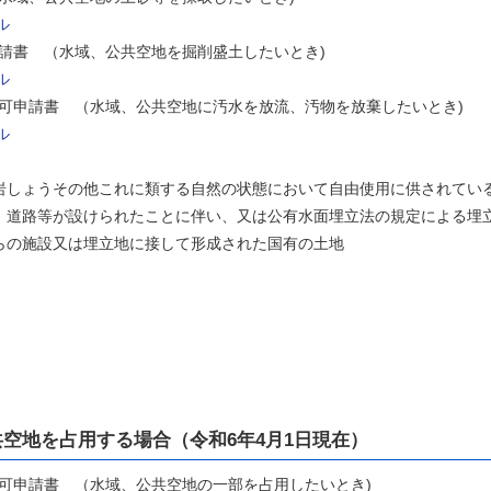
ル
申請書 （水域、公共空地を掘削盛土したいとき)
ル
許可申請書 （水域、公共空地に汚水を放流、汚物を放棄したいとき)
ル
しょうその他これに類する自然の状態において自由使用に供されてい
道路等が設けられたことに伴い、又は公有水面埋立法の規定による埋
設又は埋立地に接して形成された国有の土地
空地を占用する場合（令和6年4月1日現在）
許可申請書 （水域、公共空地の一部を占用したいとき)