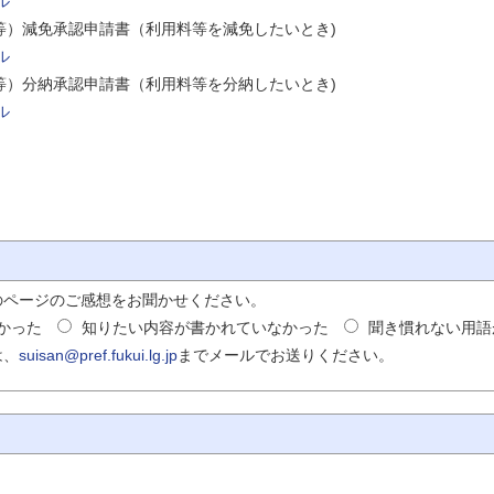
ル
等）減免承認申請書（利用料等を減免したいとき)
ル
等）分納承認申請書（利用料等を分納したいとき)
ル
のページのご感想をお聞かせください。
かった
知りたい内容が書かれていなかった
聞き慣れない用語
は、
suisan@pref.fukui.lg.jp
までメールでお送りください。