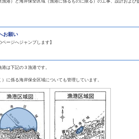
巣漁港）と海岸保全区域（漁港に係るものに限る）の工事、設計および
へお願い
のページへジャンプします】
漁港は下記の３漁港です。
く）に係る海岸保全区域についても管理しています。