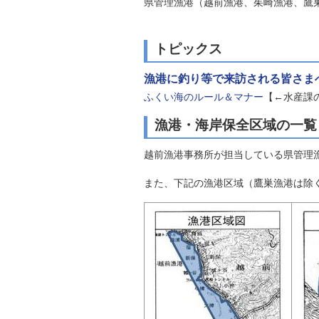
県管理漁港（越前漁港、茱崎漁港、鷹
自然
トピックス
漁港に釣り等で来訪される皆さま
ふくい海のルール＆マナー
【←水産課
漁港・海岸保全区域の一覧
越前漁港事務所が担当している県管理
また、下記の漁港区域（鷹巣漁港は除