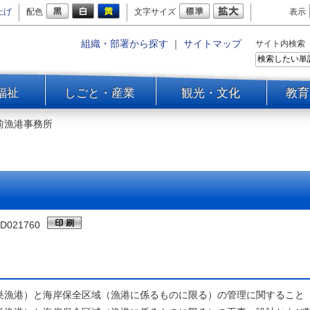
上げ
配色
文字サイズ
表示
組織・部署から探す
｜
サイトマップ
サイト内検索
福祉
しごと・産業
観光・文化
教育
前漁港事務所
D021760
巣漁港）と海岸保全区域（漁港に係るものに限る）の管理に関すること