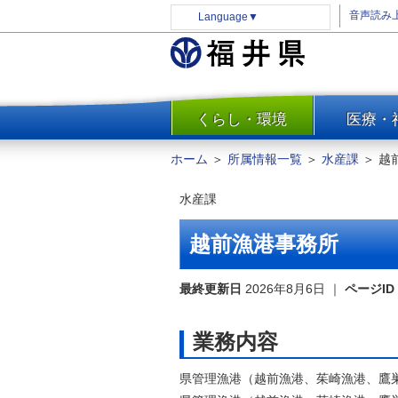
音声読み
Language
▼
くらし・環境
医療・
一覧
防災
ホーム
＞
所属情報一覧
＞
水産課
＞
越
安全安心
水産課
消費・生活
水道・エネルギー
越前漁港事務所
住まい・土地
環境問題・廃棄物対策・リサ
最終更新日
2026年8月6日
｜
ページID
イクル
まちづくり
業務内容
交通・道路
県管理漁港（越前漁港、茱崎漁港、鷹
河川・砂防・港湾