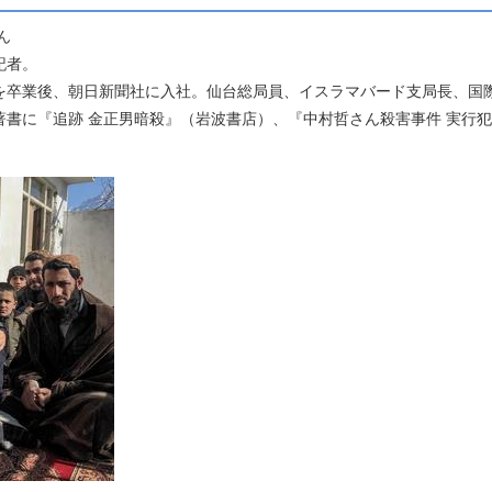
ん
生まれ。朝日新聞記者。
を卒業後、朝日新聞社に入社。仙台総局員、イスラマバード支局長、国
書に『追跡 金正男暗殺』（岩波書店）、『中村哲さん殺害事件 実行犯