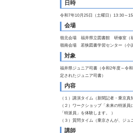
日時
自然
令和7年10月25日（土曜日）13:30～15:
会場
嶺北会場 福井県立図書館 研修室（福井
嶺南会場 若狭図書学習センター（小浜
対象
福井県ジュニア司書（令和2年度～令
定されたジュニア司書）
内容
（１）講演タイム（新聞記者・乗京真
（２）ワークショップ「未来の特派員
「特派員」を体験します。 ）
（３）質問タイム（乗京さんが、ジュ
講師