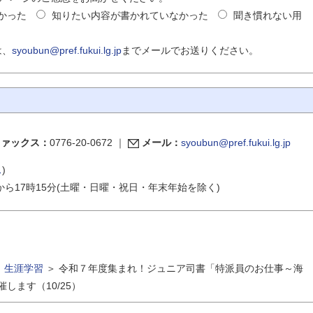
かった
知りたい内容が書かれていなかった
聞き慣れない用
は、
syoubun@pref.fukui.lg.jp
までメールでお送りください。
ファックス：
0776-20-0672
｜
メール：
syoubun@pref.fukui.lg.jp
ス
)
から17時15分(土曜・日曜・祝日・年末年始を除く)
＞
生涯学習
＞
令和７年度集まれ！ジュニア司書「特派員のお仕事～海
します（10/25）