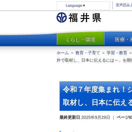
音声読み
Language
▼
くらし・環境
医療・
一覧
防災
ホーム
＞
教育・子育て
＞
学習・教育
安全安心
外で取材し、日本に伝えるには～」を開催
消費・生活
水道・エネルギー
住まい・土地
令和７年度集まれ！
環境問題・廃棄物対策・リサ
イクル
取材し、日本に伝える
まちづくり
最終更新日
2025年9月29日
｜
ページI
交通・道路
河川・砂防・港湾