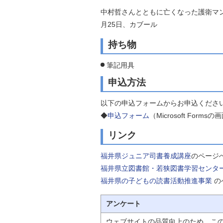
中村哲さんとともに亡くなった護衛マン
月25日、カブール​
持ち物
筆記用具
申込方法
以下の申込フォームからお申込ください。【
◆
申込フォーム
（Microsoft Form
リンク
福井県ジュニア司書養成講座
のペー
福井県立図書館・若狭図書学習センタ
福井県の子どもの読書活動推進事業
の
アンケート
ウェブサイトの品質向上のため、こ