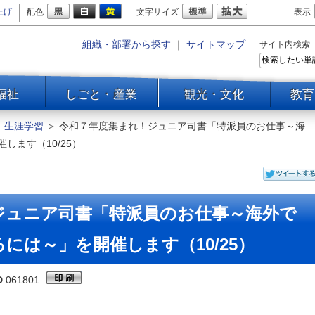
上げ
配色
文字サイズ
表示
組織・部署から探す
｜
サイトマップ
サイト内検索
福祉
しごと・産業
観光・文化
教育
＞
生涯学習
＞
令和７年度集まれ！ジュニア司書「特派員のお仕事～海
します（10/25）
ジュニア司書「特派員のお仕事～海外で
には～」を開催します（10/25）
D
061801