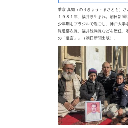
乗京 真知（のりきょう・まさとも）さ
１９８１年、福井県
少年期をブラジルで過ごし、神戸大学
報道部次長、福井総局長などを歴任。著
の「遺言」』（朝日新聞出版）。