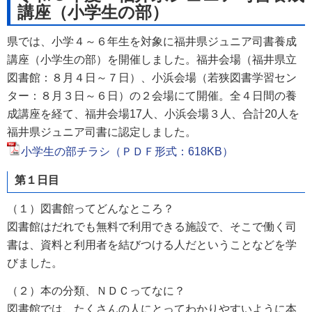
講座（小学生の部）
県では、小学４～６年生を対象に福井県ジュニア司書養成
講座（小学生の部）を開催しました。福井会場（福井県立
図書館：８月４日～７日）、小浜会場（若狭図書学習セン
ター：８月３日～６日）の２会場にて開催。全４日間の養
成講座を経て、福井会場17人、小浜会場３人、合計20人を
福井県ジュニア司書に認定しました。
小学生の部チラシ（ＰＤＦ形式：618KB）
第
１日目
（１）図書館ってどんなところ？
図書館はだれでも無料で利用できる施設で、そこで働く司
書は、資料と利用者を
結びつける
人だということなどを学
びました。
（２）本の分類、ＮＤＣってなに？
図書館では、たくさんの人にとってわかりやすいように本