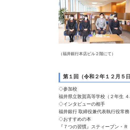
（福井銀行本店ビル２階にて）
第１回（令和２年１２月５
◇参加校
福井県立敦賀高等学校（２年生 ４
◇インタビューの相手
福井銀行 取締役兼代表執行役常
◇おすすめの本
『７つの習慣』スティーブン・Ｒ