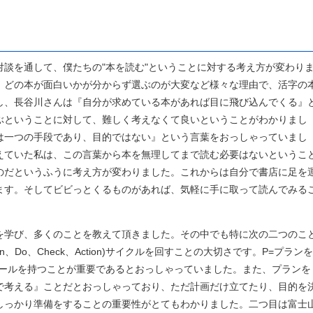
談を通して、僕たちの"本を読む"ということに対する考え方が変わり
、どの本が面白いかが分からず選ぶのが大変など様々な理由で、活字の
し、長谷川さんは『自分が求めている本があれば目に飛び込んでくる』
ぶということに対して、難しく考えなくて良いということがわかりまし
は一つの手段であり、目的ではない』という言葉をおっしゃっていまし
えていた私は、この言葉から本を無理してまで読む必要はないというこ
のだというふうに考え方が変わりました。これからは自分で書店に足を
ます。そしてビビっとくるものがあれば、気軽に手に取って読んでみる
。
を学び、多くのことを教えて頂きました。その中でも特に次の二つのこ
n、Do、Check、Action)サイクルを回すことの大切さです。P=プランを
ゴールを持つことが重要であるとおっしゃっていました。また、プランを
で考える』ことだとおっしゃっており、ただ計画だけ立てたり、目的を
しっかり準備をすることの重要性がとてもわかりました。二つ目は富士