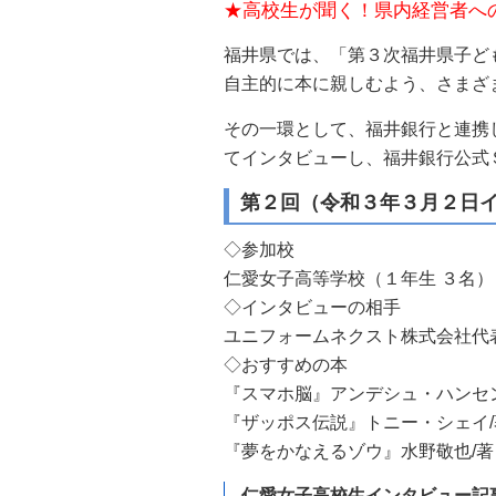
★高校生が聞く！県内経営者へ
自然
福井県では、「第３次福井県子ど
自主的に本に親しむよう、さまざ
その一環として、福井銀行と連携
てインタビューし、福井銀行公式
第２回（令和３年３月２日
◇参加校
仁愛女子高等学校（１年生 ３名）
◇インタビューの相手
ユニフォームネクスト株式会社代
◇おすすめの本
『スマホ脳』アンデシュ・ハンセン
『ザッポス伝説』トニー・シェイ/
『夢をかなえるゾウ』水野敬也/
仁愛女子高校生インタビュー記