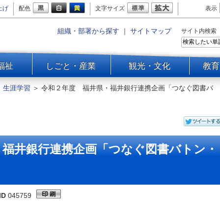
上げ
配色
文字サイズ
表示
組織・部署から探す
｜
サイトマップ
サイト内検索
福祉
しごと・産業
観光・文化
教育
＞
生涯学習
＞
令和２年度 福井県・福井銀行連携企画「つなぐ図書バ
・福井銀行連携企画「つなぐ図書バトン・
ID
045759