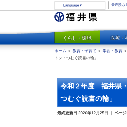
音声読み
Language
▼
くらし・環境
医療・
一覧
防災
ホーム
＞
教育・子育て
＞
学習・教育
安全安心
トン・つむぐ読書の輪」
消費・生活
水道・エネルギー
住まい・土地
令和２年度 福井県
環境問題・廃棄物対策・リサ
イクル
つむぐ読書の輪」
まちづくり
最終更新日
2020年12月25日
｜
ページ
交通・道路
河川・砂防・港湾