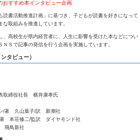
のおすすめ本インタビュー企画
も読書活動推進計画」に基づき、子どもが読書を好きになって
まな取組みを推進しています。
し、高校生が県内経営者に、人生に影響を受けた本などについ
ＳＮＳで記事の発信を行う企画を実施しています。
インタビュー）
表取締役社長 横井康孝氏
/著 久山葉子/訳 新潮社
著 本荘修二/監訳 ダイヤモンド社
著 飛鳥新社
事