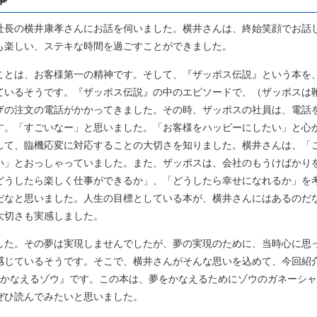
社長の横井康孝さんにお話を伺いました。横井さんは、終始笑顔でお話
も楽しい、ステキな時間を過ごすことができました。
ことは、お客様第一の精神です。そして、『ザッポス伝説』という本を
ているそうです。『ザッポス伝説』の中のエピソードで、（ザッポスは
ザの注文の電話がかかってきました。その時、ザッポスの社員は、電話
す。「すごいなー」と思いました。「お客様をハッピーにしたい」と心
して、臨機応変に対応することの大切さを知りました。横井さんは、「
い」とおっしゃっていました。また、ザッポスは、会社のもうけばかり
どうしたら楽しく仕事ができるか」、「どうしたら幸せになれるか」を
だなと思いました。人生の目標としている本が、横井さんにはあるのだ
大切さも実感しました。
した。その夢は実現しませんでしたが、夢の実現のために、当時心に思
感じているそうです。そこで、横井さんがそんな思いを込めて、今回紹
をかなえるゾウ』です。この本は、夢をかなえるためにゾウのガネーシャ
ぜひ読んでみたいと思いました。