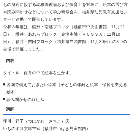
もの身近に接する幼稚園教諭および保育士を対象に、絵本の選び方
や読み聞かせなどについて学ぶ研修会を、福井県幼児教育支援セン
ターと連携して開催しています。
令和３年度は、鯖丹・南越ブロック（越前市中央図書館：11月12
日）、坂井・あわらブロック（金津本陣ＩＫＯＳＳＡ：11月18
日）、福井・吉田ブロック（福井県立図書館：11月30日）の3つの
会場で開催しました。
内容
タイトル「保育の中で絵本を生かす」
各園で備えておきたい絵本（子どもの年齢と絵本・保育を支える
絵本）
読み聞かせの取組み
講師
坪川 祥子（つぼかわ さちこ）氏
いちのすけ文庫主宰（福井市つばき児童館内）