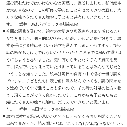
選び読むだけではいけないなと実感し、反省しました。私は絵本
が大好きなので、この研修で学んだことを改めてみつめ直し、大
好きな絵本をたくさん増やし子どもと共有していきたいで
す。 （坂井・あわらブロック会場参加者）
今回の研修を受けて、絵本の大切さや奥深さを改めて感じること
ができました。個人的にやわらかい絵、かわいい絵が好きで、絵
本を手にする時はそういう絵本を選んでしまいがちですが、“絵と
話の柄がちぐはぐではないか”といったところまで見極めて選ぶよ
うにしようと思いました。先生方から出たたくさんの質問を見
て、悩んでいたり迷っていたり困っていることはみんな同じだと
いうことを知りました。絵本は毎日の保育の中で必ず一冊は読ん
でいます。子どもたちに読む前に読み込んでいても、読み聞かせ
を進めていく中で迷うことも多いので、その時の対処の仕方を教
えて頂くことができて良かったです。これからも子どもたちと一
緒にたくさんの絵本に触れ、楽しんでいきたいと思いまし
た。 （福井・吉田ブロック会場参加者）
絵本に対する温かい思いがとても伝わってくるお話を聞くことが
出来て良かった。読み聞かせは、“こうしなければならない”という