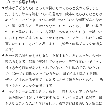
ブロック会場参加者）
絵本が子どもたちにとって大切なものであると改めて感じまし
た。また、絵本を読む中での注意点や、絵本のえらび方なども改
めて知ることができ、１つの昔話でもいろいろな種類があるなか
で、選ぶ基準など、目がいかなかったところがあり、新しい発見
だったと思います。いろんな質問にも答えていただき、年齢ごと
におすすめの絵本も知ることができたので、また、これからの保
育にいかしていけたらと思います。（鯖丹・南越ブロック会場参
加者）
自分の読み聞かせを振り返り、反省するところもあった。今回の
読み方を参考に保育で実践していきたい。設定保育の中でじっく
り向き合う時間があまりとれていないことに改めて気づいたの
で、10分でも時間をとっていきたい。園で絵本を購入する際に、
ぜひ「絵本のある子育て」を参考にさせて頂きたいと思う。 （坂
井・あわらブロック会場参加者）
「子どもと一緒に楽しみたい絵本」「読む大人も楽しめる絵本」
「読み聞かせは楽しさを共有する場」という言葉が印象的で、最
も大切なことなのだと学びました。絵本選びは奥深いなと簡単に