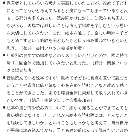
保育者としていろいろ考えて実践していたことが、改めて子ども
にとってどうかと考えてみると邪魔になってしまっているなと反
省する部分も多くあった。読み聞かせに対し、知識をもち工夫し
ながらも、現場では難しいことは考えず絵本を楽しむという思い
を大切にしていきたい。また、絵本を通して、楽しい時間を子ど
もと過ごすという経験を子どもたちと日々積み重ねていきたいと
思う。（福井・吉田ブロック会場参加者）
年齢別のおすすめ絵本などのリストもいただけたので、園に持ち
帰り、園全体で活用していきたいと思った。（鯖丹・南越ブロッ
ク会場参加者）
普段読んでいる絵本ですが、改めて子どもに視点を置いて読むと
いうことや素直に飾り気なく心を込めて読むことなど改めて感じ
ることができました。園でも職員全体に周知して取り入れていき
たいです。（鯖丹・南越ブロック会場参加者）
絵本の選び方や読み方について、細かく知ることができてとても
良い機会になりました。これから絵本を読む際には、どんなこと
を経験してほしいか、ということもしっかりと考えて、自分自身
が事前に読み込んでから、子ども達の前に立って読みたいと改め