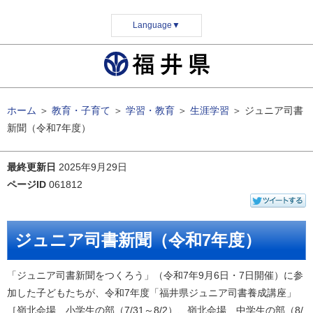
Language
▼
ホーム
＞
教育・子育て
＞
学習・教育
＞
生涯学習
＞
ジュニア司書
新聞（令和7年度）
最終更新日
2025年9月29日
ページID
061812
ジュニア司書新聞（令和7年度）
「ジュニア司書新聞をつくろう」（令和7年9月6日・7日開催）に参
加した子どもたちが、令和7年度「福井県ジュニア司書養成講座」
［嶺北会場 小学生の部（7/31～8/2）、嶺北会場 中学生の部（8/