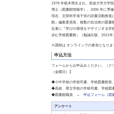
1978 年栃木県生まれ。筑波大学大
博士（図書館情報学）。2006 年に専修
現在、文部科学省子供の読書活動推進
館』編集委員長、複数の自治体の図書
近著に『学びの環境をデザインする学校
歩む学校図書館』（勉誠出版、2021
※講師は オンラインでの参加となりま
申込方法
フォームからお申込みください。（クリック
（金曜日）】
◆小中学校の学校司書、学校図書館
◆高校、県立学校の学校司書、学校図
◆図書館職員 →
申込フォーム（図
アンケート