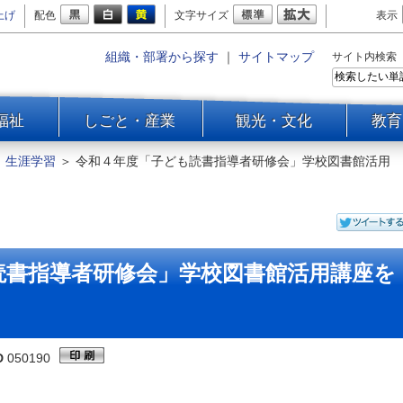
上げ
配色
文字サイズ
表示
組織・部署から探す
｜
サイトマップ
サイト内検索
福祉
しごと・産業
観光・文化
教育
＞
生涯学習
＞
令和４年度「子ども読書指導者研修会」学校図書館活用
読書指導者研修会」学校図書館活用講座を
D
050190