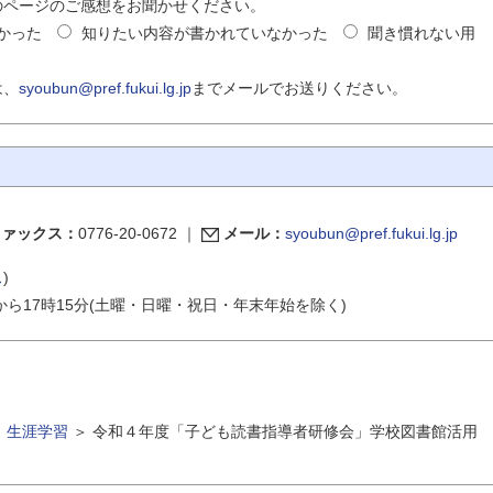
のページのご感想をお聞かせください。
かった
知りたい内容が書かれていなかった
聞き慣れない用
は、
syoubun@pref.fukui.lg.jp
までメールでお送りください。
ファックス：
0776-20-0672
｜
メール：
syoubun@pref.fukui.lg.jp
ス
)
から17時15分(土曜・日曜・祝日・年末年始を除く)
＞
生涯学習
＞
令和４年度「子ども読書指導者研修会」学校図書館活用