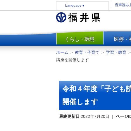
音声読み
Language
▼
くらし・環境
医療・
一覧
防災
ホーム
＞
教育・子育て
＞
学習・教育
安全安心
講座を開催します
消費・生活
水道・エネルギー
住まい・土地
令和４年度「子ども
環境問題・廃棄物対策・リサ
イクル
開催します
まちづくり
最終更新日
2022年7月20日
｜
ページI
交通・道路
河川・砂防・港湾