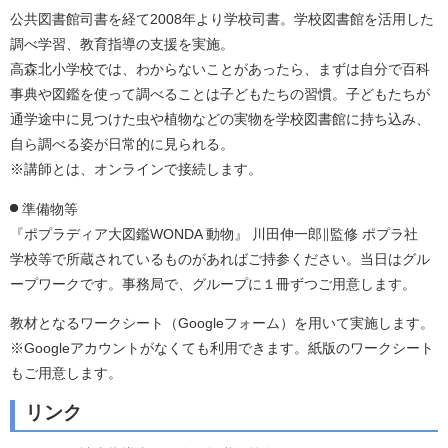
公共図書館司書を経て2008年より学校司書。学校図書館を活用した
調べ学習、教育指導の支援を実施。
高森北小学校では、わからないことがあったら、まずは自分で百科
事典や図鑑を使って調べることは子どもたちの習慣。子どもたちが
通学途中に見つけた虫や植物などの実物を学校図書館に持ち込み、
自ら調べる姿が日常的に見られる。
※講師とは、オンラインで接続します。
準備物等
『ポプラディア大図鑑WONDA 動物』 川田伸一郎∥監修 ポプラ社
学校等で所蔵されているものがあればご持参ください。当日はグル
ープワークです。事務局で、グループに１冊ずつご用意します。
教材となるワークシート（Googleフォーム）を用いて実施します。
※Googleアカウントがなくても利用できます。紙版のワークシート
もご用意します。
リンク