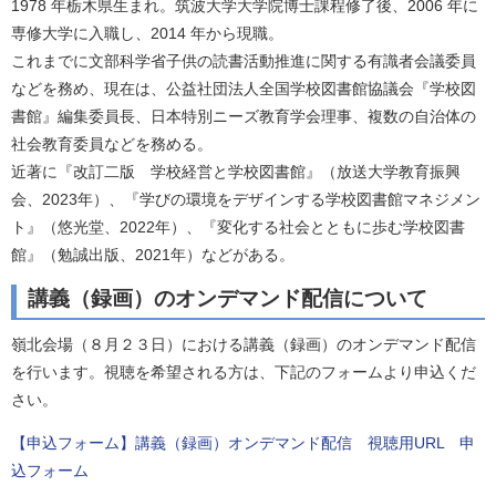
1978 年栃木県生まれ。筑波大学大学院博士課程修了後、2006 年に
専修大学に入職し、2014 年から現職。
これまでに文部科学省子供の読書活動推進に関する有識者会議委員
などを務め、現在は、公益社団法人全国学校図書館協議会『学校図
書館』編集委員長、日本特別ニーズ教育学会理事、複数の自治体の
社会教育委員などを務める。
近著に『改訂二版 学校経営と学校図書館』（放送大学教育振興
会、2023年）、『学びの環境をデザインする学校図書館マネジメン
ト』（悠光堂、2022年）、『変化する社会とともに歩む学校図書
館』（勉誠出版、2021年）などがある。
講義（録画）のオンデマンド配信について
嶺北会場（８月２３日）における講義（録画）のオンデマンド配信
を行います。視聴を希望される方は、下記のフォームより申込くだ
さい。
【申込フォーム】講義（録画）オンデマンド配信 視聴用URL 申
込フォーム