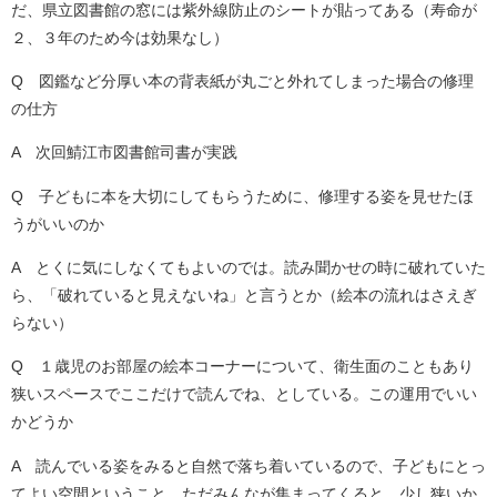
だ、県立図書館の窓には紫外線防止のシートが貼ってある（寿命が
２、３年のため今は効果なし）
Q 図鑑など分厚い本の背表紙が丸ごと外れてしまった場合の修理
の仕方
A 次回鯖江市図書館司書が実践
Q 子どもに本を大切にしてもらうために、修理する姿を見せたほ
うがいいのか
A とくに気にしなくてもよいのでは。読み聞かせの時に破れていた
ら、「破れていると見えないね」と言うとか（絵本の流れはさえぎ
らない）
Q １歳児のお部屋の絵本コーナーについて、衛生面のこともあり
狭いスペースでここだけで読んでね、としている。この運用でいい
かどうか
A 読んでいる姿をみると自然で落ち着いているので、子どもにとっ
てよい空間ということ。ただみんなが集まってくると、少し狭いか