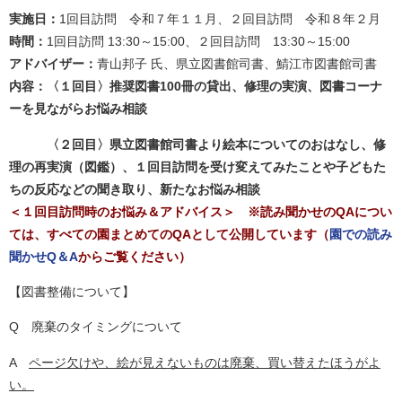
実施日：
1回目訪問
令和７年１１月、２回目訪問 令和８年２月
時間：
1回目訪問 13:30～15:00、２回目訪問 13:30～15:00
アドバイザー：
青山邦子 氏、県立図書館司書、鯖江市図書館司書
内容：〈１回目〉推奨図書100冊の貸出、修理の実演、図書コーナ
ーを見ながらお悩み相談
〈２回目〉県立図書館司書より絵本についてのおはなし、修
理の再実演（図鑑）、１回目訪問を受け変えてみたことや子どもた
ちの反応などの聞き取り、新たなお悩み相談
＜１回目訪問時のお悩み＆アドバイス＞ ※読み聞かせのQAについ
ては、すべての園まとめてのQAとして公開しています（
園での読み
聞かせQ＆A
からご覧ください）
【図書整備について】
Q 廃棄のタイミングについて
A
ページ欠けや、絵が見えないものは廃棄、買い替えたほうがよ
い。