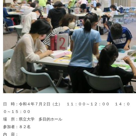
日 時：令和４年７月２日（土） １１：００～１２：００ １４：０
０～１５：００
場 所：県立大学 多目的ホール
参加者：８２名
内 容：