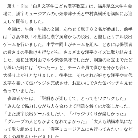
第１・２回「白川文字学こども漢字教室」は、福井県立大学を会
場に、漢字ミュージアムの小畑奈津子氏と中村真樹氏を講師にお迎
えして開催しました。
今回は、午前・午後の２回、あわせて親子８２名が参加し、前半
は「さあ体験！不思議な漢字洞窟からの脱出」と題したリアル脱出
ゲームを行いました。小学生同士がチームを組み、ときには保護者
の皆さまの手助けも得ながら、さまざまな漢字クイズに取り組みま
した。最初は初対面でやや緊張気味でしたが、洞窟の財宝までたど
り着いた時には「やったー」と、チーム全員で喜びを分かち合い、
大盛り上がりとなりました。後半は、それぞれが好きな漢字や古代
文字を書いて缶バッジを完成させ、お互いにできた缶バッチを見せ
合っていました。
参加者からは、「謎解きが楽しくて、とってもワクワクした」
「みんなで協力しながら力を合わせて問題を解くのが楽しかった」
「また漢字脱出ゲームをしたい」「バッジづくりが楽しかった」
「グループの人となかよくなれてよかった」「大人も結構本気にな
って取り組めました」「漢字ミュージアムにも行ってみたい」など
多くの感想をいただきました。