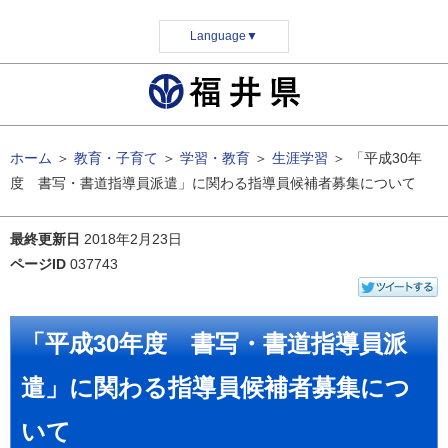
Language
▼
ホーム
＞
教育・子育て
＞
学習・教育
＞
生涯学習
＞
「平成30年
度 書写・書道指導員派遣」に関わる指導員候補者募集について
最終更新日
2018年2月23日
ページID
037743
「平成30年度 書写・書道指導員派
遣」に関わる指導員候補者募集につ
いて