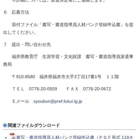
６ 応募方法
添付ファイル「書写・書道指導員人材バンク登録申込書」を提
出してください。
７ 提出・問い合わせ先
福井県教育庁 生涯学習・文化財課 書写・書道指導員派遣事
務局
〒910-8580 福井県福井市大手3丁目17番1号 １１階
ＴＥＬ 0776-20-0559 ＦＡＸ 0776-20-0672
Ｅメール
syoubun@pref.fukui.lg.jp
関連ファイルダウンロード
書写・書道指導員人材バンク登録申込書（ＰＤＦ形式 118キ