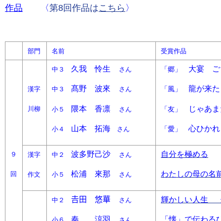
作品
〈
第8回作品は
こちら
〉
部門
名前
受賞作品
久我 怜生
大宴 ご
「郷」
中３
さん
髙野 波來
龍が来た
「風」
漢字
中３
さん
隈本 香凛
じゃあま
「友」
川柳
小５
さん
山本 拓海
心ひかれ
「愛」
小４
さん
波多野己沙
自分を極める
９
漢字
中２
さん
松浦 來那
わたしの母の名
回
作文
小５
さん
𠮷田 悠華
輝かしい人生
中２
さん
解
秦 涼羽
「懐」で伝わる
小６
さん