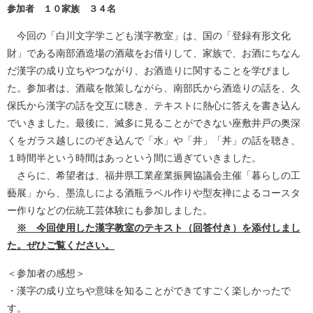
参加者 １０家族 ３４名
今回の「白川文字学こども漢字教室」は、国の「登録有形文化
財」である南部酒造場の酒蔵をお借りして、家族で、お酒にちなん
だ漢字の成り立ちやつながり、お酒造りに関することを学びまし
た。参加者は、酒蔵を散策しながら、南部氏から酒造りの話を、久
保氏から漢字の話を交互に聴き、テキストに熱心に答えを書き込ん
でいきました。最後に、滅多に見ることができない座敷井戸の奥深
くをガラス越しにのぞき込んで「水」や「井」「丼」の話を聴き、
１時間半という時間はあっという間に過ぎていきました。
さらに、希望者は、福井県工業産業振興協議会主催「暮らしの工
藝展」から、墨流しによる酒瓶ラベル作りや型友禅によるコースタ
ー作りなどの伝統工芸体験にも参加しました。
※ 今回使用した漢字教室のテキスト（回答付き）を添付しまし
た。ぜひご覧ください。
＜参加者の感想＞
・漢字の成り立ちや意味を知ることができてすごく楽しかったで
す。