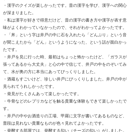
・漢字のクイズが楽しかったです。昔の漢字を学び、漢字への関心
が深まりました。
・私は漢字が好きで得意だけど、昔の漢字の書き方や漢字が表す意
味がよくわかっていなかったので、それがわかってよかったです。
・「丼」という字は井戸の中に石を入れたら「どんぶり」という音
が聞こえたから「どん」というようになった、という話が面白かっ
たです。
・井戸を見に行った時、最初はちょっと怖かったけど、「ガラスが
張ってあるから大丈夫」と心の中で信じて、井戸の中をのぞいてみ
て、水が奥の方に本当にあってびっくりしました。
・酒蔵もすごいけど、珍しい井戸にびっくりしました。井戸の中が
見られてうれしかったです。
・発見がたくさんあって楽しかったです。
・牛骨などのレプリカなどを触る貴重な体験もできて楽しかったで
す。
・井戸の中やお酒造りの工場、甲羅に文字が書いてあるものなど、
普段は見れない貴重なものが色々見れてよかったです。
・発酵する部屋では、発酵する匂い（チーズの匂い）がしました。