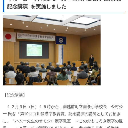
記念講演 を実施しました
【記念講演】
１２月３日（日）１５時から、南越前町立南条小学校長 今村公
一 氏を「第10回白川静漢字教育賞」記念講演の講師としてお招き
し、「ハムー先生のオモシロ漢字教室 ～このおもしろき漢字の世
界～ 」と題してご講演いただきました。参加者５５名。前半は