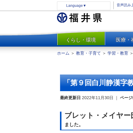
音声読み
Language
▼
くらし・環境
医療・
一覧
防災
ホーム
＞
教育・子育て
＞
学習・教育
安全安心
消費・生活
水道・エネルギー
「第９回白川静漢字
住まい・土地
環境問題・廃棄物対策・リサ
最終更新日
2022年11月30日
｜
ページ
イクル
まちづくり
ブレット・メイヤー
交通・道路
ました。
河川・砂防・港湾