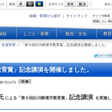
上げ
配色
文字サイズ
表示
組織・部署から探す
｜
サイトマップ
サイト内検索
福祉
しごと・産業
観光・文化
教育
＞
生涯学習
＞
「第９回白川静漢字教育賞」記念講演を開催しました。
教育賞」記念講演を開催しました。
ID
051476
氏
記念講演
による「第９回白川静漢字教育賞」
を実施し