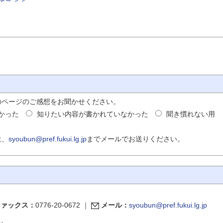
のページのご感想をお聞かせください。
かった
知りたい内容が書かれていなかった
聞き慣れない用
は、
syoubun@pref.fukui.lg.jp
までメールでお送りください。
ファックス：
0776-20-0672
｜
メール：
syoubun@pref.fukui.lg.jp