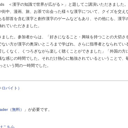
orlds ＜漢字の知識で世界が広がる＞」と題してご講演いただきました
や街中、漫画、旅、お茶で出会った様々な漢字について、クイズを交え
ある部首を含む漢字と創作漢字のゲームなどもあり、その他にも、漢字
触れていただきました。
ました。参加者からは、「好きになること・興味を持つことの大切さ
でない方が漢字の奥深いところまで学ばれ、さらに指導者となられてい
苦しくなく、くつろぎながら楽しく聴くことができました」「外国の方
議な感じの時間でした。それだけ熱心に勉強されているということで、
あっという間の一時間でした。
キロバイト）
Reader（無料）
」が必要です。
はこちら