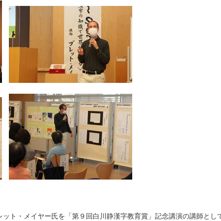
ット・メイヤー氏を「第９回白川静漢字教育賞」記念講演の講師とし