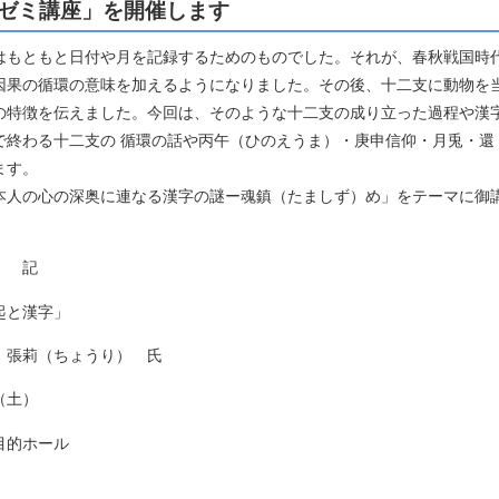
ゼミ講座」を開催します
もともと日付や月を記録するためのものでした。それが、春秋戦国時
因果の循環の意味を加えるようになりました。その後、十二支に動物を
の特徴を伝えました。今回は、そのような十二支の成り立った過程や漢
で終わる十二支の 循環の話や丙午（ひのえうま）・庚申信仰・月兎・還
ます。
日本人の心の深奥に連なる漢字の謎ー魂鎮（たましず）め」をテーマに御
た。
記
起と漢字」
張莉（ちょうり） 氏
（土）
目的ホール