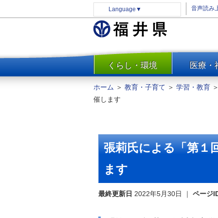
音声読み
Language
▼
くらし・環境
医療・
一覧
防災
ホーム
＞
教育・子育て
＞
学習・教育
安全安心
催します
消費・生活
水道・エネルギー
住まい・土地
張莉氏による「第１
環境問題・廃棄物対策・リサ
イクル
ます
まちづくり
最終更新日
2022年5月30日
｜
ページI
交通・道路
河川・砂防・港湾