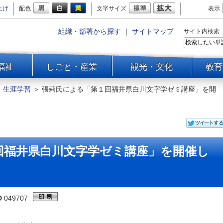
上げ
配色
文字サイズ
表示
組織・部署から探す
｜
サイトマップ
サイト内検索
福祉
しごと・産業
観光・文化
教育
＞
生涯学習
＞
張莉氏による「第１回福井県白川文字学ゼミ講座」を開
回福井県白川文字学ゼミ講座」を開催し
D
049707