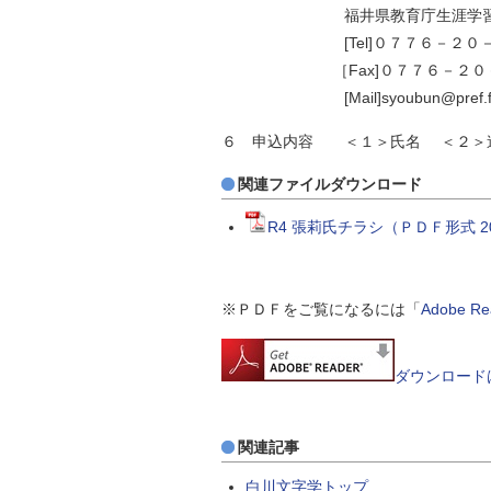
福井県教育庁生涯学習・文化
[Tel]０７７６－２０－０５
［Fax]０７７６－２０－
[Mail]syoubun@pref.fukui
６ 申込内容 ＜１＞氏名 ＜２＞
関連ファイルダウンロード
R4 張莉氏チラシ（ＰＤＦ形式 
※ＰＤＦをご覧になるには「
Adobe 
ダウンロード
関連記事
白川文字学トップ