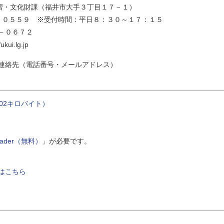
財課（福井市大手３丁目１７－１）
５９ ※受付時間：平日８：３０～１７：１５
０６７２
.lg.jp
連絡先（電話番号・メールアドレス）
202キロバイト）
Reader（無料）
」が必要です。
はこちら