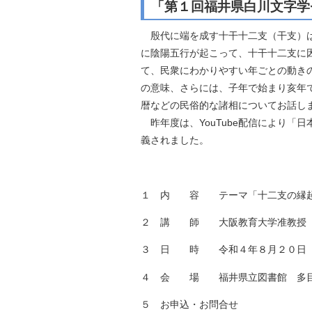
「第１回福井県白川文字学
自然
殷代に端を成す十干十二支（干支）は
に陰陽五行が起こって、十干十二支に
て、民衆にわかりやすい年ごとの動き
の意味、さらには、子年で始まり亥年
暦などの民俗的な諸相についてお話し
昨年度は、YouTube配信により「
義されまし
１ 内 容 テーマ「十二支の縁
２ 講 師 大阪教育大学准教授 
３ 日 時 令和４年８月２０日
４ 会 場 福井県立図書館 多
５ お申込・お問合せ