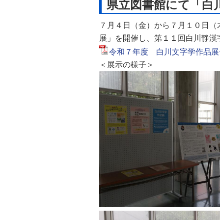
県立図書館にて「白
自然
７月４日（金）から７月１０日（
展」を開催し、
第１１回白川静漢
令和７年度 白川文字学作品展チラ
＜展示の様子＞