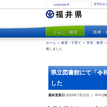
音声読み
Language
▼
くらし・環境
医療・
一覧
防災
ホーム
＞
教育・子育て
＞
学習・教育
安全安心
催しました
消費・生活
水道・エネルギー
住まい・土地
県立図書館にて「令
環境問題・廃棄物対策・リサ
イクル
した
まちづくり
最終更新日
2025年7月11日
｜
ページI
交通・道路
河川・砂防・港湾