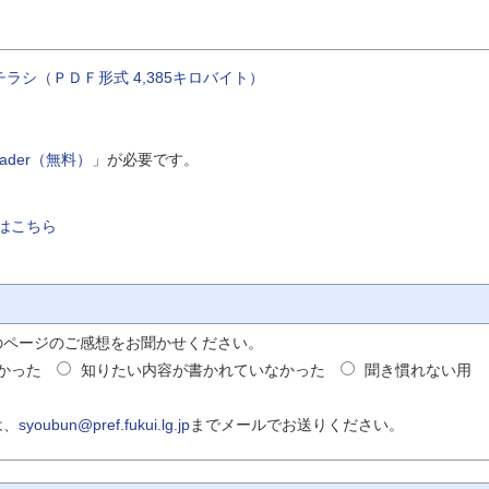
シ（ＰＤＦ形式 4,385キロバイト）
Reader（無料）
」が必要です。
はこちら
のページのご感想をお聞かせください。
かった
知りたい内容が書かれていなかった
聞き慣れない用
は、
syoubun@pref.fukui.lg.jp
までメールでお送りください。