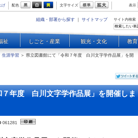
上げ
配色
文字サイズ
表示
組織・部署から探す
｜
サイトマップ
サイト内検索
福祉
しごと・産業
観光・文化
教育
＞
生涯学習
＞
県立図書館にて「令和７年度 白川文字学作品展」を開
和７年度 白川文字学作品展」を開催しま
D
061281