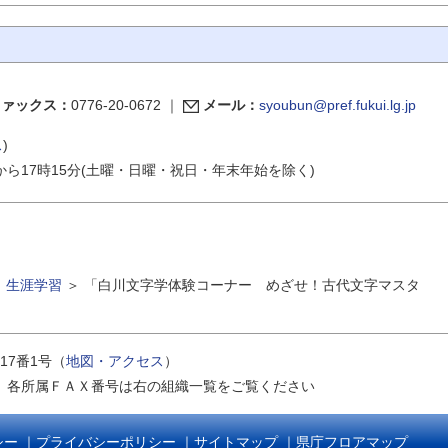
ファックス：
0776-20-0672
｜
メール：
syoubun@pref.fukui.lg.jp
ス
)
から17時15分(土曜・日曜・祝日・年末年始を除く)
＞
生涯学習
＞
「白川文字学体験コーナー めざせ！古代文字マスタ
17番1号（
地図・アクセス
）
｜
各所属ＦＡＸ番号は右の組織一覧をご覧ください
シー
｜
プライバシーポリシー
｜
サイトマップ
｜
県庁フロアマップ