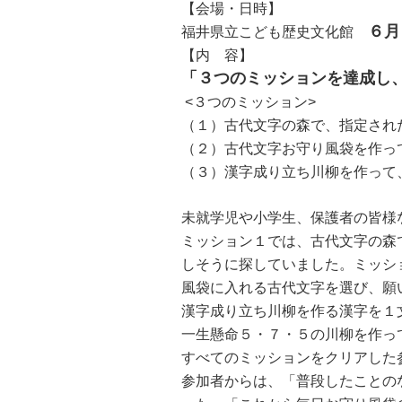
【会場・日時】
自然
６月
福井県立こども歴史文化館
【内 容】
「３つのミッションを達成し
<３つのミッション>
（１）古代文字の森で、指定され
（２）古代文字お守り風袋を作っ
（３）漢字成り立ち川柳を作って
未就学児や小学生、保護者の皆様
ミッション１では、古代文字の森
しそうに探していました。ミッシ
風袋に入れる古代文字を選び、願
漢字成り立ち川柳を作る漢字を１
一生懸命５・７・５の川柳を作っ
すべてのミッションをクリアした
参加者からは、「普段したことの