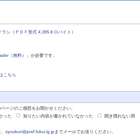
シ（ＰＤＦ形式 4,385キロバイト）
Reader（無料）
」が必要です。
はこちら
のページのご感想をお聞かせください。
かった
知りたい内容が書かれていなかった
聞き慣れない用
は、
syoubun@pref.fukui.lg.jp
までメールでお送りください。