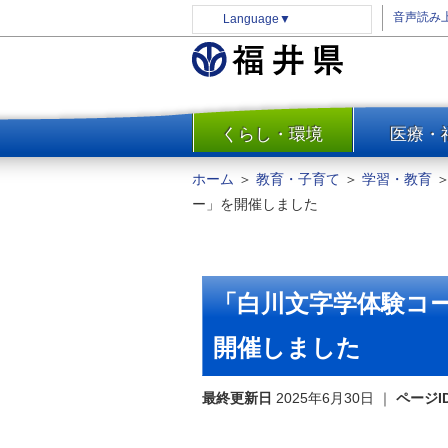
音声読み
Language
▼
くらし・環境
医療・
一覧
防災
ホーム
＞
教育・子育て
＞
学習・教育
安全安心
ー」を開催しました
消費・生活
水道・エネルギー
住まい・土地
「白川文字学体験コ
環境問題・廃棄物対策・リサ
イクル
開催しました
まちづくり
最終更新日
2025年6月30日
｜
ページI
交通・道路
河川・砂防・港湾