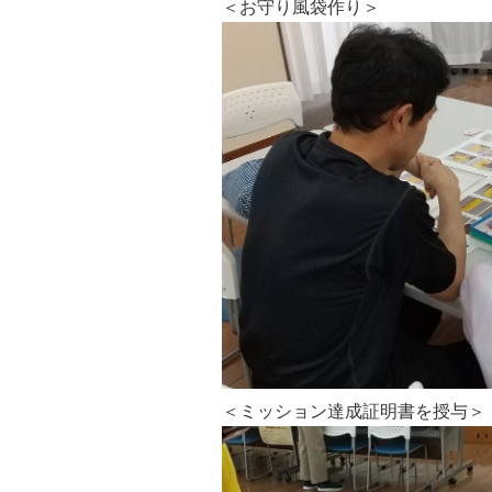
＜お守り風袋作り＞
＜ミッション達成証明書を授与＞