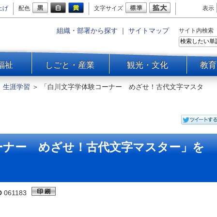
上げ
配色
文字サイズ
表示
組織・部署から探す
｜
サイトマップ
サイト内検索
福祉
しごと・産業
観光・文化
教育
＞
生涯学習
＞
「白川文字学体験コーナー めざせ！古代文字マスタ
ーナー めざせ！古代文字マスター」を
D
061183