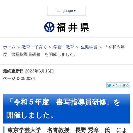
Language
▼
ホーム
＞
教育・子育て
＞
学習・教育
＞
生涯学習
＞
「令和５年
度 書写指導員研修」を開催しました。
最終更新日
2023年6月16日
ページID
053094
「令和５年度 書写指導員研修」を
開催しました。
東京学芸大学 名誉教授 長野 秀章 氏 によ