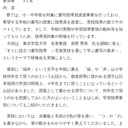
参加者 3１名
内 容
県では、小・中学校を対象に書写指導員派遣事業を行っており、
希望する学校の書写の授業に指導員を派遣し、実技指導の面でサポ
ートしています。そして、学校の実態や学習指導要領の動向等を知
ってもらうため、指導員対象の研修を行っています。
今回は、東京学芸大学 名誉教授 長野 秀章 氏を講師に迎え、
「すぐに役立つ書写指導 ～毛筆実技を通して学ぶ書写の基本～」
というテーマで研修会を実施しました。
最初に「福井」という文字を半紙に書き、「福」や「井」は小学
校何年生で習うのかというお話から、都道府県に使われる漢字は日
本地理の学習の関係上、４年生までに習うことになっているという
お話がありました。課題として書かせる漢字について、何年生で習
うのかを把握しておいた方がよいということをはじめ、学習指導要
領についてもご紹介いただきました。
実技においては、水書板と毛色が2色の筆を使い、「つ」や「の」
を書きながら、筆の動きをわかりやすく教えてくださいました。ま