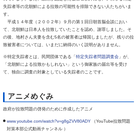
失踪者等の北朝鮮による拉致の可能性を排除できない人たちがいま
す。
平成１４年度（２００２年）９月の第１回日朝首脳会談におい
て、北朝鮮は日本人を拉致していたことを認め、謝罪しました。そ
の後、地村さん夫妻を含む5名の被害者は帰国しましたが、残りの拉
致被害者については、いまだに納得のいく説明がありません。
※特定失踪者とは、民間団体である「
特定失踪者問題調査会
」が、
「北朝鮮による拉致かもしれない」という御家族の届出等を受け
て、独自に調査の対象としている失踪者のことです。
アニメめぐみ
政府が拉致問題の啓発のために作成したアニメ
www.youtube.com/watch?v=g8gZVV80ADY
（YouTube拉致問題
対策本部公式動画チャンネル ）