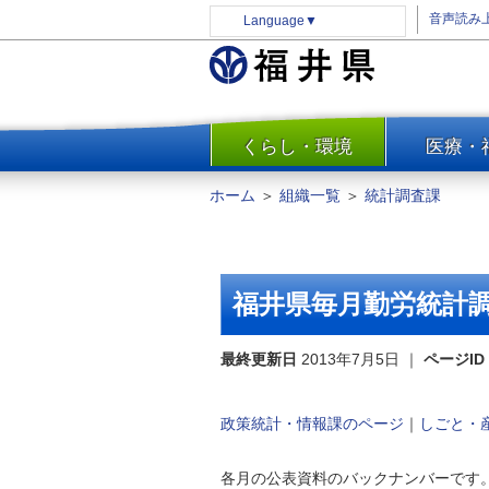
音声読み
Language
▼
くらし・環境
医療・
一覧
防災
ホーム
＞
組織一覧
＞
統計調査課
安全安心
消費・生活
水道・エネルギー
福井県毎月勤労統計調
住まい・土地
環境問題・廃棄物対策・リサ
最終更新日
2013年7月5日
｜
ページID
イクル
まちづくり
政策統計・情報課のページ
｜
しごと・
交通・道路
河川・砂防・港湾
各月の公表資料のバックナンバーです