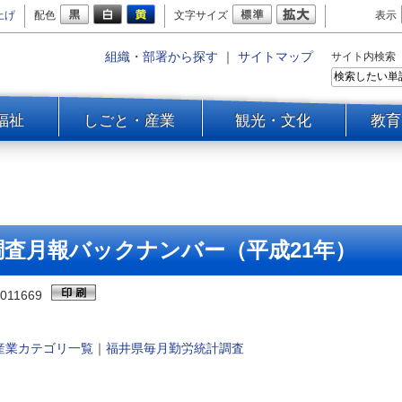
上げ
配色
文字サイズ
表示
組織・部署から探す
｜
サイトマップ
サイト内検索
福祉
しごと・産業
観光・文化
教育
査月報バックナンバー（平成21年）
011669
産業カテゴリ一覧
｜
福井県毎月勤労統計調査
。