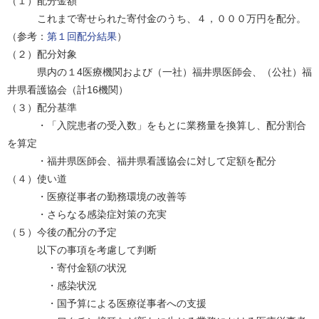
（１）配分金額
これまで寄せられた寄付金のうち、４，０００万円を配分。
（参考：
第１回配分結果
）
（２）配分対象
県内の１4医療機関および（一社）福井県医師会、（公社）福
井県看護協会（計16機関）
（３）配分基準
・「入院患者の受入数」をもとに業務量を換算し、配分割合
を算定
・福井県医師会、福井県看護協会に対して定額を配分
（４）使い道
・医療従事者の勤務環境の改善等
・さらなる感染症対策の充実
（５）今後の配分の予定
以下の事項を考慮して判断
・寄付金額の状況
・感染状況
・国予算による医療従事者への支援