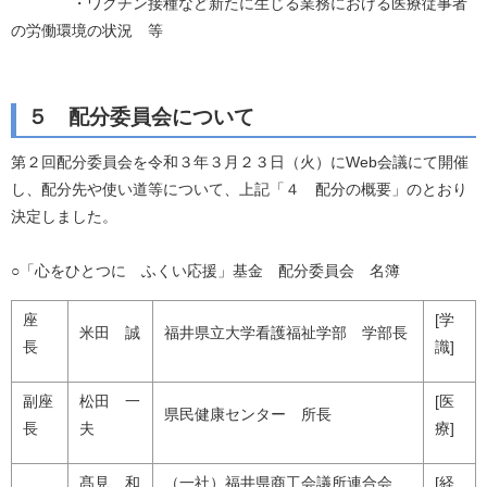
・ワクチン接種など新たに生じる業務における医療従事者
の労働環境の状況 等
５ 配分委員会について
第２回配分委員会を令和３年３月２３日（火）にWeb会議にて開催
し、配分先や使い道等について、上記「４ 配分の概要」のとおり
決定しました。
○「心をひとつに ふくい応援」基金 配分委員会 名簿
座
[学
米田 誠
福井県立大学看護福祉学部 学部長
長
識]
副座
松田 一
[医
県民健康センター 所長
長
夫
療]
髙見 和
（一社）福井県商工会議所連合会
[経