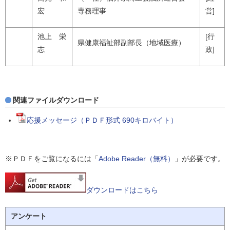
宏
専務理事
営]
池上 栄
[行
県健康福祉部副部長（地域医療）
志
政]
関連ファイルダウンロード
応援メッセージ（ＰＤＦ形式 690キロバイト）
※ＰＤＦをご覧になるには「
Adobe Reader（無料）
」が必要です。
ダウンロードはこちら
アンケート