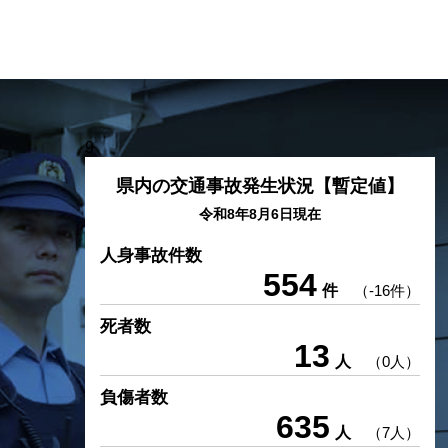
9
県内の交通事故発生状況【暫定値】
令和8年8月6日現在
人身事故件数
554
件
（-16件）
死者数
13
人
（0人）
負傷者数
635
人
（7人）