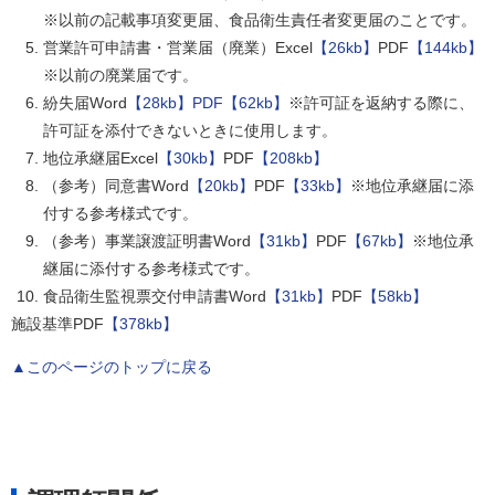
※以前の記載事項変更届、食品衛生責任者変更届のことです。
営業許可申請書・営業届（廃業）Excel
【26kb】
PDF
【144kb】
※以前の廃業届です。
紛失届Word
【28kb】
PDF【62kb】
※許可証を返納する際に、
許可証を添付できないときに使用します。
地位承継届Excel
【30kb】
PDF
【208kb】
（参考）同意書Word
【20kb】
PDF
【33kb】
※地位承継届に添
付する参考様式です。
（参考）事業譲渡証明書Word
【31kb】
PDF
【67kb】
※地位承
継届に添付する参考様式です。
食品衛生監視票交付申請書Word
【31kb】
PDF
【58kb】
施設基準PDF
【378kb】
▲このページのトップに戻る