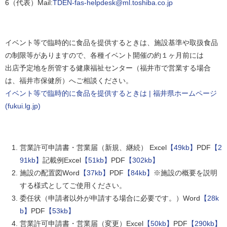
6（代表）Mail:
TDEN-fas-helpdesk@ml.toshiba.co.jp
イベント等で臨時的に食品を提供するときは、施設基準や取扱食品
の制限等がありますので、各種イベント開催の約１ヶ月前には
出店予定地を所管する健康福祉センター（福井市で営業する場合
は、福井市保健所）へご相談ください。
イベント等で臨時的に食品を提供するときは | 福井県ホームページ
(fukui.lg.jp)
営業許可申請書・営業届（新規、継続） Excel
【49kb】
PDF
【2
91kb】
記載例Excel
【51kb】
PDF
【302kb】
施設の配置図Word
【37kb】
PDF
【84kb】
※施設の概要を説明
する様式としてご使用ください。
委任状（申請者以外が申請する場合に必要です。）Word
【28k
b】
PDF
【53kb】
営業許可申請書・営業届（変更）Excel
【50kb】
PDF
【290kb】