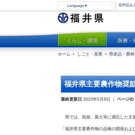
音声読み
Language
▼
くらし・環境
医療・
一覧
防災
ホーム
＞
しごと・産業
＞
県産品・農林
安全安心
消費・生活
水道・エネルギー
福井県主要農作物奨
住まい・土地
環境問題・廃棄物対策・リサ
最終更新日
2023年5月9日
｜
ページID
イクル
まちづくり
県では、気候、風土等に適応した主要
交通・道路
「福井県主要農作物の品種の開発およ
河川・砂防・港湾