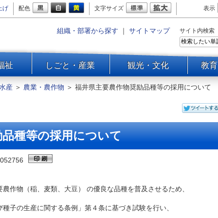
上げ
配色
文字サイズ
表示
組織・部署から探す
｜
サイトマップ
サイト内検索
福祉
しごと・産業
観光・文化
教育
水産
＞
農業・農作物
＞
福井県主要農作物奨励品種等の採用について
励品種等の採用について
052756
農作物（稲、麦類、大豆） の優良な品種を普及させるため、
び種子の生産に関する条例」第４条に基づき試験を行い、