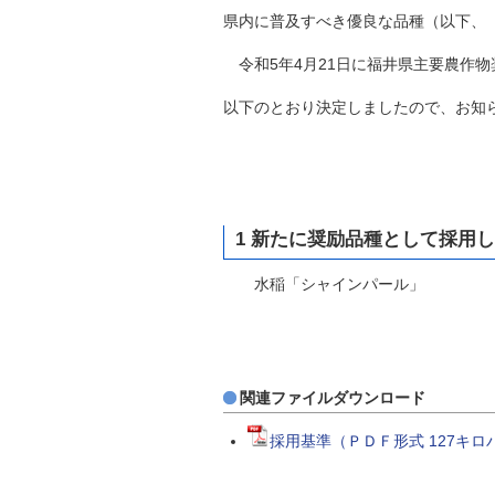
自然
県内に普及すべき優良な品種（以下、
令和5年4月21日に福井県主要農作物
以下のとおり決定しましたので、お知
1 新たに奨励品種として採用
水稲「シャインパール」
関連ファイルダウンロード
採用基準（ＰＤＦ形式 127キロ