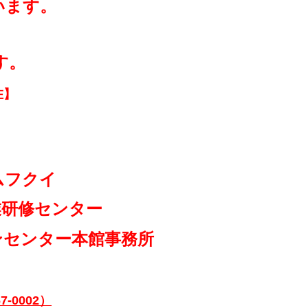
います。
す。
在】
クイ
研修センター
センター本館事務所
0002）