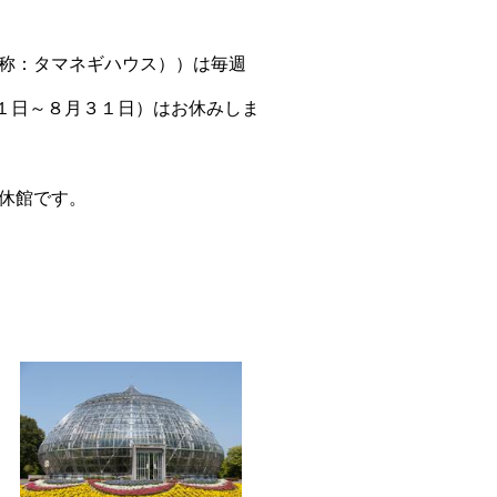
称：タマネギ
ハ
ウ
ス））は毎週
１日～８月３１日）はお休みしま
休館です。