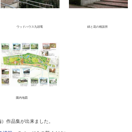
イ ウッドハウス九頭竜 緑と花の相
設 園内地図
編）作品集が出来ました。