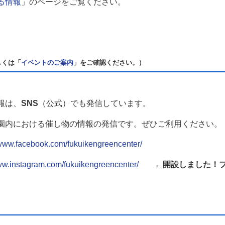
る情報
」のページをご覧ください。
しくは「
イベントの
ご案内
」をご確認ください。）
報は、
SNS
（公式）でも発信しています。
における催し物の情報の発信です。ぜひご利用ください。
/www.facebook.com/fukuikengreencenter/
www.instagram.com/fukuikengreencenter/
←開設しました！