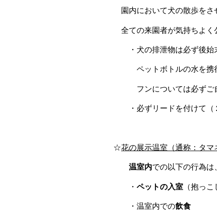
園内において犬の散歩をさ
全ての来園者が気持ちよく公園
・犬の排泄物は必ず後始末
ペットボトルの水を携行する
フンについては必ずご自宅
・必ずリードを付けて（２ｍ
☆
花の展示温室（通称：タマ
温室内
での以下の行為は
・
ペットの入室
（抱っこ
・温室内での
飲食