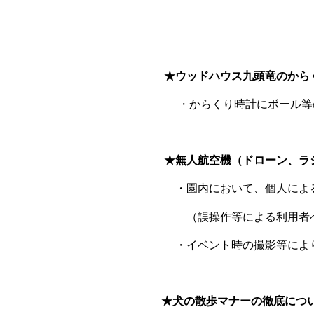
★ウッドハウス九頭竜のからく
・からくり時計にボール等の
★無人航空機（ドローン、ラ
・園内において、個人による練
（誤操作等による利用者への
・イベント時の撮影等により無
★犬の散歩マナーの徹底につ