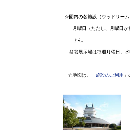
☆園内の各施設（ウッドリーム
月曜日（ただ
し、月曜
日
が
せん。
盆栽展示場は毎週月曜日、水曜
☆地図は、「
施設のご利用
」