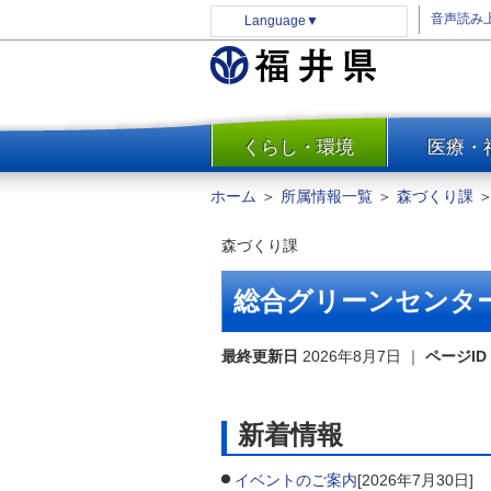
音声読み
Language
▼
くらし・環境
医療・
一覧
防災
ホーム
＞
所属情報一覧
＞
森づくり課
安全安心
森づくり課
消費・生活
水道・エネルギー
総合グリーンセンタ
住まい・土地
環境問題・廃棄物対策・リサ
最終更新日
2026年8月7日
｜
ページID
イクル
まちづくり
新着情報
交通・道路
河川・砂防・港湾
イベントのご案内
[2026年7月30日]