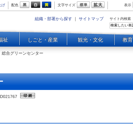
上げ
配色
文字サイズ
表示
組織・部署から探す
｜
サイトマップ
サイト内検索
福祉
しごと・産業
観光・文化
教育
＞
総合グリーンセンター
ー
D021767