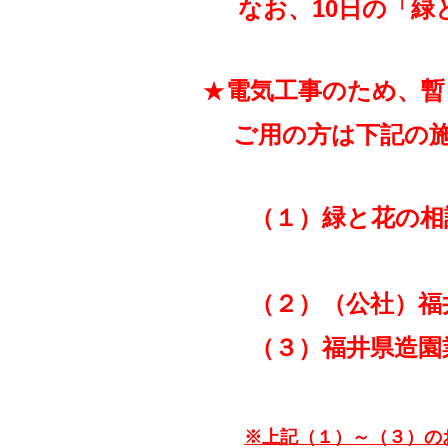
なお、10日の「
★
電気工事のため、暫
ご用の方は下記の施
（１）緑と花の相談
【土・日・
（２）（公社）福井
（３）福井県造園業
※上記（１）～（３）のお問