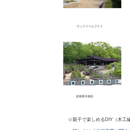
ウッドリームフク
盆栽展示施
☆親子で楽しめるDIY（木工