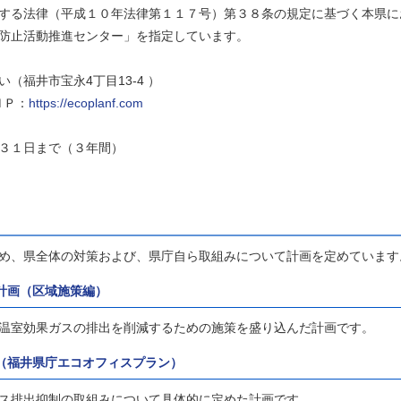
する法律（平成１０年法律第１１７号）第３８条の規定に基づく本県に
防止活動推進センター」を指定しています。
（福井市宝永4丁目13-4 ）
ＨＰ：
https://ecoplanf.com
月３１日まで（３年間）
め、県全体の対策および、県庁自ら取組みについて計画を定めています
計画（区域施策編）
温室効果ガスの排出を削減するための施策を盛り込んだ計画です。
（福井県庁エコオフィスプラン）
ス排出抑制の取組みについて具体的に定めた計画です。