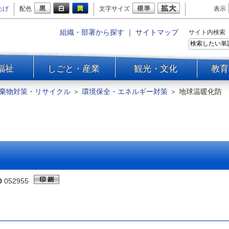
上げ
配色
文字サイズ
表示
組織・部署から探す
｜
サイトマップ
サイト内検索
福祉
しごと・産業
観光・文化
教育
棄物対策・リサイクル
＞
環境保全・エネルギー対策
＞
地球温暖化防
D
052955