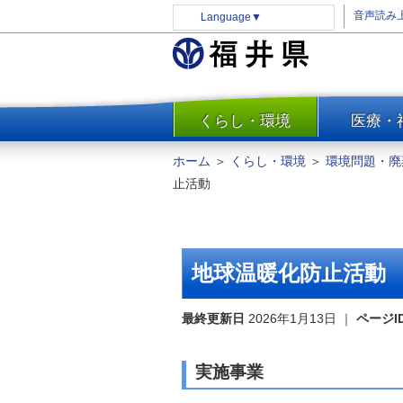
音声読み
Language
▼
くらし・環境
医療・
一覧
防災
ホーム
＞
くらし・環境
＞
環境問題・廃
安全安心
止活動
消費・生活
水道・エネルギー
住まい・土地
地球温暖化防止活動
環境問題・廃棄物対策・リサ
イクル
最終更新日
2026年1月13日
｜
ページI
まちづくり
交通・道路
実施事業
河川・砂防・港湾