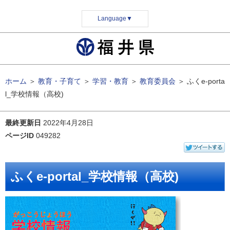
Language
▼
ホーム
＞
教育・子育て
＞
学習・教育
＞
教育委員会
＞
ふくe-porta
l_学校情報（高校)
最終更新日
2022年4月28日
ページID
049282
ふくe-portal_学校情報（高校)