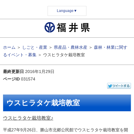
Language
▼
ホーム
＞
しごと・産業
＞
県産品・農林水産
＞
森林・林業に関す
るイベント・募集
＞
ウスヒラタケ栽培教室
最終更新日
2016年1月29日
ページID
031574
ウスヒラタケ栽培教室
ウスヒラタケ栽培教室♪
平成27年9月26日、勝山市北郷公民館でウスヒラタケ栽培教室を開