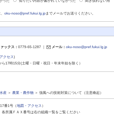
かった
知りたい内容が書かれていなかった
聞き慣れない用
は、
oku-noso@pref.fukui.lg.jp
までメールでお送りください。
ファックス：
0779-65-1287
｜
メール：
oku-noso@pref.fukui.lg.jp
アクセス
)
から17時15分(土曜・日曜・祝日・年末年始を除く）
水産
＞
農業・農作物
＞
強風への技術対策について（注意喚起）
17番1号（
地図・アクセス
）
｜
各所属ＦＡＸ番号は右の組織一覧をご覧ください