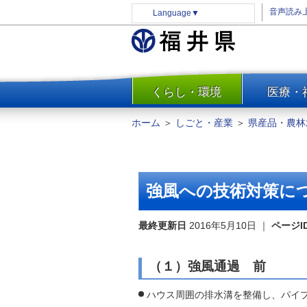
音声読み
Language
▼
くらし・環境
医療・
一覧
防災
ホーム
＞
しごと・産業
＞
県産品・農林
安全安心
消費・生活
水道・エネルギー
強風への技術対策に
住まい・土地
環境問題・廃棄物対策・リサ
最終更新日
2016年5月10日
｜
ページI
イクル
まちづくり
（１）強風通過 前
交通・道路
ハウス周囲の排水溝を整備し、パイ
河川・砂防・港湾