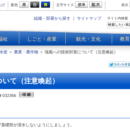
上げ
配色
文字サイズ
表示
組織・部署から探す
｜
サイトマップ
サイト内検索
福祉
しごと・産業
観光・文化
教育
水産
＞
農業・農作物
＞
強風への技術対策について（注意喚起）
ついて（注意喚起）
D
032366
プ基礎部が浸水しないようにしましょう。