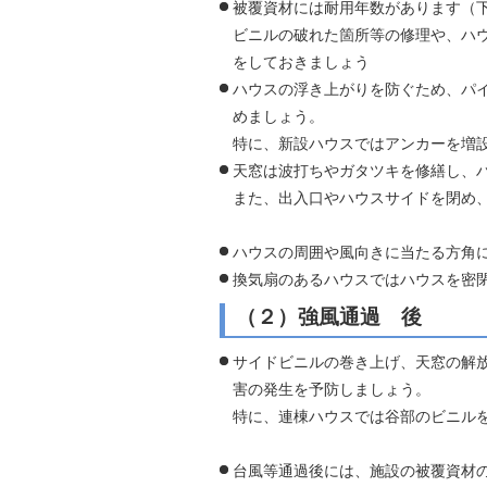
被覆資材には耐用年数があります（
自然
ビニルの破れた箇所等の修理や、ハ
をしておきましょう
ハウスの浮き上がりを防ぐため、パ
めましょう。
特に、新設ハウスではアンカーを増
天窓は波打ちやガタツキを修繕し、
また、出入口やハウスサイドを閉め
ハウスの周囲や風向きに当たる方角
換気扇のあるハウスではハウスを密
（２）強風通過 後
サイドビニルの巻き上げ、天窓の解
害の発生を予防しましょう。
特に、連棟ハウスでは谷部のビニル
台風等通過後には、施設の被覆資材