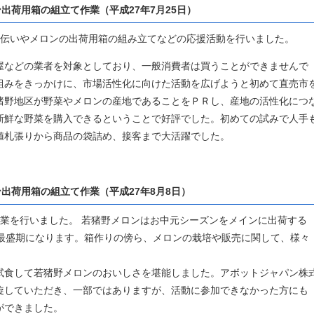
出荷用箱の組立て作業（平成27年7月25日）
伝いやメロンの出荷用箱の組み立てなどの応援活動を行いました。
屋などの業者を対象としており、一般消費者は買うことができませんで
組みをきっかけに、市場活性化に向けた活動を広げようと初めて直売市
猪野地区が野菜やメロンの産地であることをＰＲし、産地の活性化につ
新鮮な野菜を購入できるということで好評でした。初めての試みで人手
値札張りから商品の袋詰め、接客まで大活躍でした。
出荷用箱の組立て作業（平成27年8月8日）
業を行いました。 若猪野メロンはお中元シーズンをメインに出荷する
荷最盛期になります。箱作りの傍ら、メロンの栽培や販売に関して、様々
試食して若猪野メロンのおいしさを堪能しました。アボットジャパン株
旋していただき、一部ではありますが、活動に参加できなかった方にも
ができました。