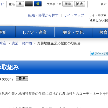
上げ
配色
文字サイズ
表示
組織・部署から探す
｜
サイトマップ
サイト内検索
福祉
しごと・産業
観光・文化
教育
水産
＞
農業・農作物
＞
奥越地区企業応援団の取組み
の取組み
D
030347
県内企業と地域特産物の生産に取り組む農山村とのコーディネートを