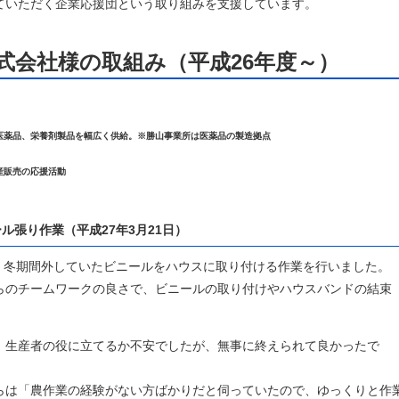
ていただく企業応援団という取り組みを支援しています。
式会社様の取組み（平成26年度～）
医薬品、栄養剤製品を
幅広く供給。※勝山事業所は医薬品の製造拠点
産販売の応援活動
ル張り作業（平成27年3月21日）
冬期間外していたビニールをハウスに取り付ける作業を行いました。
らのチームワークの良さで、ビニールの取り付けやハウスバンドの結束
。
生産者の役に立てるか不安でしたが、無事に終えられて良かったで
らは「農作業の経験がない方ばかりだと伺っていたので、ゆっくりと作