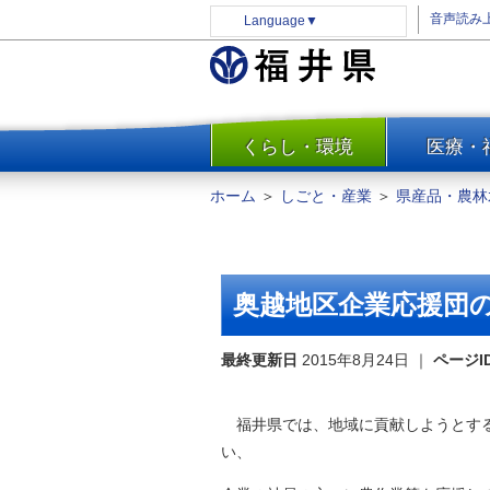
音声読み
Language
▼
くらし・環境
医療・
一覧
防災
ホーム
＞
しごと・産業
＞
県産品・農林
安全安心
消費・生活
水道・エネルギー
奥越地区企業応援団
住まい・土地
環境問題・廃棄物対策・リサ
最終更新日
2015年8月24日
｜
ページI
イクル
まちづくり
福井県では、地域に貢献しようとする
交通・道路
い、
河川・砂防・港湾