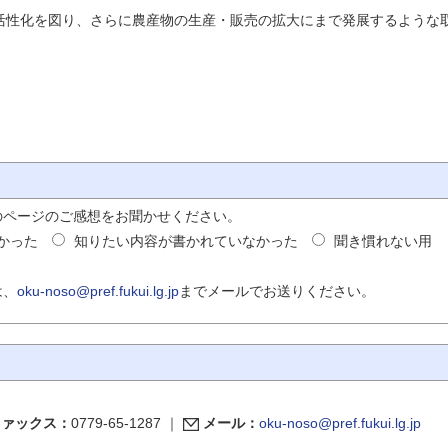
活性化を図り、さらに農産物の生産・販売の拡大にまで発展するような
のページのご感想をお聞かせください。
かった
知りたい内容が書かれていなかった
聞き慣れない用
は、
oku-noso@pref.fukui.lg.jp
までメールでお送りください。
ファックス：
0779-65-1287
｜
メール：
oku-noso@pref.fukui.lg.jp