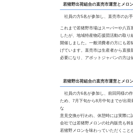
若猪野出荷組合の直売市運営とメロン
社員の方5名が参加し、直売市のお手
これまで若猪野市場はスーパーや八百
したが、地域特産物応援団活動の取り
開催しました。一般消費者の方にも若
げています。直売市は生産者から直接
必要になり、アボットジャパンの方は
若猪野出荷組合の直売市運営とメロン
社員の方6名が参加し、前回同様の作
ため、7月下旬から8月中旬までが出
な
意見交換が行われ、休憩時には実際に
会社では若猪野メロンの社内販売も斡
若猪野メロンを味わっていただくこと