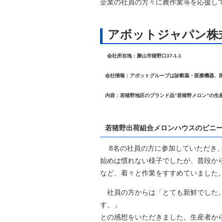
企業の社員の方々に農作業等を応援し
自然
アボットジャパン株
会社所在地：勝山市猪野口37-1-1
会社情報：アボットグループは診断薬・医療機器、
内容：若猪野地区のブランド品”若猪野メロン”の生
若猪野出荷組合メロンハウスのビニー
8名の社員の方に参加していただき、
始めは慣れない様子でしたが、普段か
など、着々と作業をすすめていました
社員の方からは「とても新鮮でした。
す。」
との感想をいただきました。生産者か