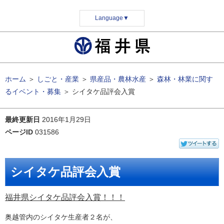
Language
▼
ホーム
＞
しごと・産業
＞
県産品・農林水産
＞
森林・林業に関す
るイベント・募集
＞
シイタケ品評会入賞
最終更新日
2016年1月29日
ページID
031586
シイタケ品評会入賞
福井県シイタケ品評会入賞！！！
奥越管内のシイタケ生産者２名が、