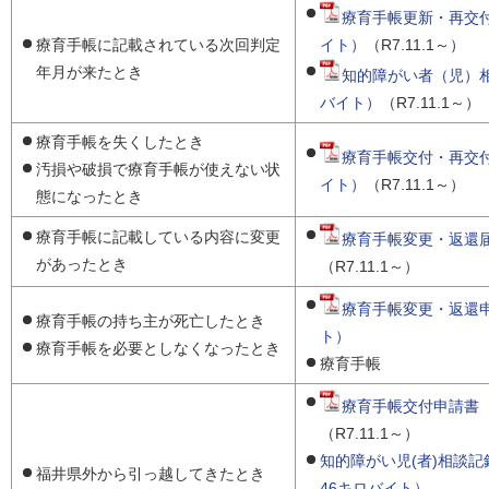
療育手帳更新・再交付
療育手帳に記載されている次回判定
イト）
（R7.11.1～）
年月が来たとき
知的障がい者（児）相
バイト）
（R7.11.1～）
療育手帳を失くしたとき
療育手帳交付・再交付
汚損や破損で療育手帳が使えない状
イト）
（R7.11.1～）
態になったとき
療育手帳に記載している内容に変更
療育手帳変更・返還届
があったとき
（R7.11.1～）
療育手帳変更・返還申
療育手帳の持ち主が死亡したとき
ト）
療育手帳を必要としなくなったとき
療育手帳
療育手帳交付申請書（
（R7.11.1～）
知的障がい児(者)相談記
福井県外から引っ越してきたとき
46キロバイト）